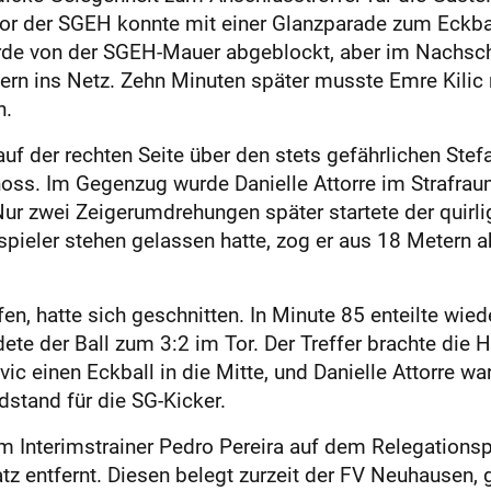
or der SGEH konnte mit einer Glanzparade zum Eckball
urde von der SGEH-Mauer abgeblockt, aber im Nachsch
ern ins Netz. Zehn Minuten später musste Emre Kilic
n.
 auf der rechten Seite über den stets gefährlichen Ste
oss. Im Gegenzug wurde Danielle Attorre im Strafraum
ur zwei Zeigerumdrehungen später startete der quirli
pieler stehen gelassen hatte, zog er aus 18 Metern a
fen, hatte sich geschnitten. In Minute 85 enteilte wied
te der Ball zum 3:2 im Tor. Der Treffer brachte die 
ic einen Eckball in die Mitte, und Danielle Attorre w
dstand für die SG-Kicker.
 Interimstrainer Pedro Pereira auf dem Relegationspl
z entfernt. Diesen belegt zurzeit der FV Neuhause