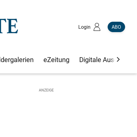
Login
ABO
ldergalerien
eZeitung
Digitale Ausgaben