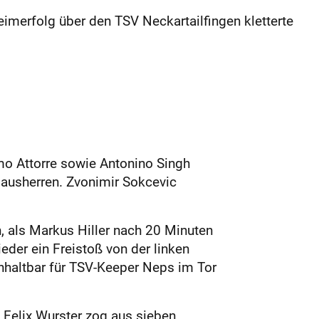
merfolg über den TSV Neckartailfingen kletterte
mo Attorre sowie Antonino Singh
 Hausherren. Zvonimir Sokcevic
n, als Markus Hiller nach 20 Minuten
eder ein Freistoß von der linken
unhaltbar für TSV-Keeper Neps im Tor
 Felix Wurster zog aus sieben