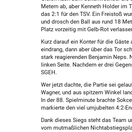
Metern ab, aber Kenneth Holder im T
das 2:1 für den TSV. Ein Freistoß w
und drosch den Ball aus rund 18 Met
Platz vorzeitig mit Gelb-Rot verlasse
Kurz darauf ein Konter für die Gäs­te
eindrang, dann aber über das Tor sch
stark reagierenden Benjamin Neps. N
linken Seite. Nachdem er drei Gegens
SGEH.
Wer jetzt dachte, die Partie sei gelau
Wagner, und aus spitzem Winkel lande
In der 88. Spielminute brachte Sokcev
markierte den viel umjubelten 4:2-En
Dank dieses Siegs steht das Team um
vom mutmaßlichen Nichtabstiegsplat