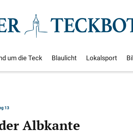
nd um die Teck
Blaulicht
Lokalsport
Bi
ng 13
der Albkante