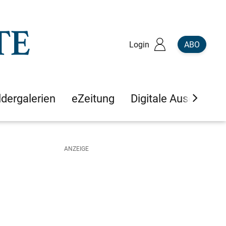
Login
ABO
ldergalerien
eZeitung
Digitale Ausgaben