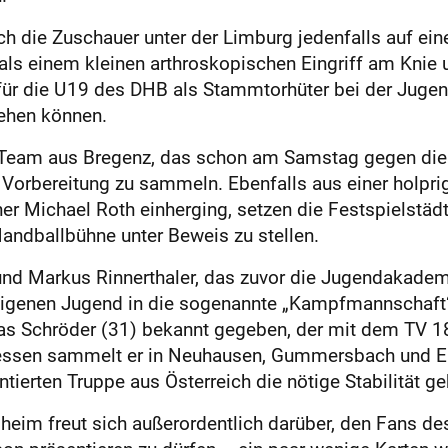
 die Zuschauer unter der Limburg jedenfalls auf eine 
ls einem kleinen arthroskopischen Eingriff am Knie 
 für die U 19 des DHB als Stammtorhüter bei der Juge
tehen können.
s Team aus Bregenz, das schon am Samstag gegen die H
r Vorbereitung zu sammeln. Ebenfalls aus einer holp
r Michael Roth einherging, setzen die Festspielstädte
Handballbühne unter Beweis zu stellen.
d Markus Rinnertha­ler, das zuvor die Jugendakademi
er eigenen Jugend in die sogenannte „Kampfmannschaft
as Schröder (31) bekannt gegeben, der mit dem TV 1
dessen sammelt er in Neuhausen, Gummersbach und E
ntierten Truppe aus ­Österreich die nötige Stabilität ge
heim freut sich außerordentlich darüber, den Fans d