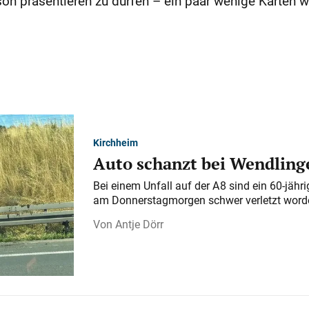
son präsentieren zu dürfen – ein paar wenige Karten
Kirchheim
Auto schanzt bei Wendlinge
Bei einem Unfall auf der A 8 sind ein 60-jähr
am Donnerstagmorgen schwer verletzt word
Antje Dörr