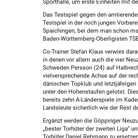
Sporthalle, um erste Einheiten mit d
Das Testspiel gegen den amtierenden
Testspiel in der noch jungen Vorber
Spaichingen, bei dem man schon mal 
Baden-Württemberg-Oberligisten T
Co-Trainer Stefan Klaus verwies dara
in denen vor allem auch die vier Ne
Schweden Persson (24) auf Halbrech
vielversprechende Achse auf der rech
dänischen Topklub und letztjährigen
unter den Hohenstaufen gelotst. Diese
bereits zehn A-Länderspiele im Kade
Landsleute sicherlich wie der Rest 
Ergänzt werden die Göppinger Neuzu
„bester Torhüter der zweiten Liga“
Torhüter Daniel Rebmann zu ersetzen