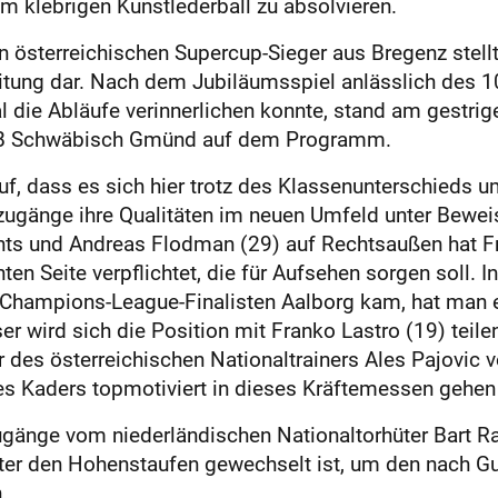
em klebrigen Kunstlederball zu absolvieren.
 österreichischen Supercup-Sieger aus Bregenz stellt 
eitung dar. Nach dem Jubiläumsspiel anlässlich des 
die Abläufe verinnerlichen konnte, stand am gestrige
SB Schwäbisch Gmünd auf dem Programm.
uf, dass es sich hier trotz des Klassenunterschieds 
uzugänge ihre Qualitäten im neuen Umfeld unter Bewei
ts und Andreas Flodman (29) auf Rechtsaußen hat Fr
ten Seite verpflichtet, die für Aufsehen sorgen soll
 Champions-League-Finalisten Aalborg kam, hat man ei
r wird sich die Position mit Franko Lastro (19) teilen
r des österreichischen Nationaltrainers Ales Pajovic 
des Kaders topmotiviert in dieses Kräftemessen gehen
gänge vom niederländischen Nationaltorhüter Bart R
 unter den Hohenstaufen gewechselt ist, um den nac
.