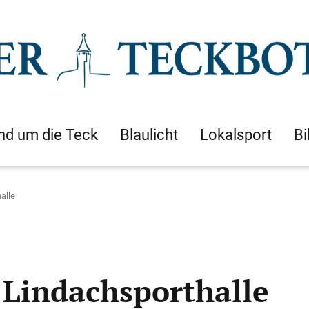
nd um die Teck
Blaulicht
Lokalsport
Bi
alle
 Lindachsporthalle