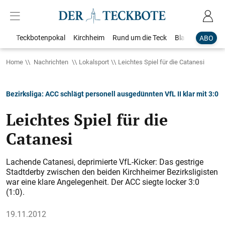
Teckbotenpokal
Kirchheim
Rund um die Teck
Blaulicht
Loka
ABO
Home
Nachrichten
Lokalsport
Leichtes Spiel für die Catanesi
Bezirksliga: ACC schlägt personell ausgedünnten VfL II klar mit 3:0
Leichtes Spiel für die
Catanesi
Lachende Catanesi, deprimierte VfL-Kicker: Das gestrige
Stadtderby zwischen den beiden Kirchheimer Bezirksligisten
war eine klare Angelegenheit. Der ACC siegte locker 3:0
(1:0).
19.11.2012