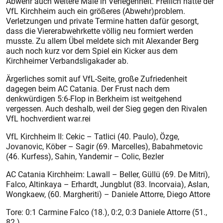
Abwehr auch weitere Male in Verlegenheit. Freilich hatte der
VfL Kirchheim auch ein größeres (Abwehr)problem.
Verletzungen und private Termine hatten dafür gesorgt,
dass die Viererabwehrkette völlig neu formiert werden
musste. Zu allem Übel meldete sich mit Alexander Berg
auch noch kurz vor dem Spiel ein Kicker aus dem
Kirchheimer Verbandsligakader ab.
Ärgerliches somit auf VfL-Seite, große Zufriedenheit
dagegen beim AC Catania. Der Frust nach dem
denkwürdigen 5:6-Flop in Berkheim ist weitgehend
vergessen. Auch deshalb, weil der Sieg gegen den Rivalen
VfL hochverdient war.rei
VfL Kirchheim II: Cekic – Tatlici (40. Paulo), Özge,
Jovanovic, Köber – Sagir (69. Marcelles), Babahmetovic
(46. Kurfess), Sahin, Yandemir – Colic, Bezler
AC Catania Kirchheim: Lawall – Beller, Güllü (69. De Mitri),
Falco, Altinkaya – Erhardt, Jungblut (83. Incorvaia), Aslan,
Wongkaew, (60. Margheriti) – Daniele Attorre, Diego Attore
Tore: 0:1 Carmine Falco (18.), 0:2, 0:3 Daniele Attorre (51.,
82.)