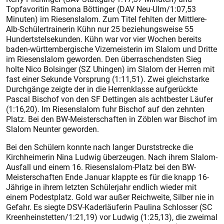
Topfavoritin Ramona Böttinger (DAV Neu-Ulm/1:07,53
Minuten) im Riesenslalom. Zum Titel fehlten der Mittlere-
Alb-Schülertrainerin Kühn nur 25 beziehungsweise 55
Hundertstelsekunden. Kühn war vor vier Wochen bereits
baden-württembergische Vizemeisterin im Slalom und Dritte
im Riesenslalom geworden. Den überraschendsten Sieg
holte Nico Bolsinger (SZ Uhingen) im Slalom der Herren mit
fast einer Sekunde Vorsprung (1:11,51). Zwei gleichstarke
Durchgänge zeigte der in die Herrenklasse aufgerückte
Pascal Bischof von den SF Dettingen als achtbester Läufer
(1:16,20). Im Riesenslalom fuhr Bischof auf den zehnten
Platz. Bei den BW-Meisterschaften in Zöblen war Bischof im
Slalom Neunter geworden.
Bei den Schülern konnte nach langer Durststrecke die
Kirchheimerin Nina Ludwig überzeugen. Nach ihrem Slalom-
Ausfall und einem 16. Riesenslalom-Platz bei den BW-
Meisterschaften Ende Januar klappte es für die knapp 16-
Jährige in ihrem letzten Schülerjahr endlich wieder mit
einem Podestplatz. Gold war außer Reichweite, Silber nie in
Gefahr. Es siegte DSV-Kaderläuferin Paulina Schlosser (SC
Kreenheinstetten/1:21,19) vor Ludwig (1:25,13), die zweimal