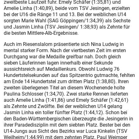
zweitbeste Laufzeit fuhr. Emely Schäfer (1:35,81) und
Amelie Linha (1:40,89), beide vom TSV Jesingen, erzielten
bei der U16 die Ränge 11 und 13. Bei der weiblichen U14
sorgten Marie Wahl (SAG Göppingen/1:34,39) als Sechste
und Jasmin Linha (TSV Jesingen/ 1:38,93) als Zehnte für
die besten Mittlere-Alb-Ergebnisse.
Auch im Riesenslalom präsentierte sich Nina Ludwig in
mental starker Form. Nach der viertbesten Zeit im ersten
Durchgang war die Medaille greifbar nah. Doch gleich
sieben Läuferinnen lagen innerhalb einer Sekunde
aussichtsreich auf Medaillenkurs. Obwohl Ludwig 76
Hundertstelsekunden auf das Spitzentrio gutmachte, fehlten
am Ende 14 Hundertstel zum dritten Platz (1:38,80). Ihren
zweiten überlegenen Titel an diesem Wochenende holte
Paulina Schlosser (1:34,70). Zwei starke Rennen lieferten
auch Amelie Linha (1:41,86) und Emely Schäfer (1:42,61)
als Zehnte und Zwölfte. Bei der weiblichen U14 gelang
Jasmin Linha ein toller fünfter Platz (1:44,12). Schon bei
den Baden-Württembergischen überzeugte die Jesingerin in
ihrer Paradedisziplin mit dem siebten Platz. Bester bei den
U14-Jungs aus Sicht des Bezirks war Luca Kinkelin (TSV
Weilheim/1:44,99) mit dem zehnten Platz. Paul Weimper