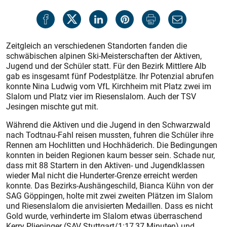
Zeitgleich an verschiedenen Standorten fanden die
schwäbischen alpinen Ski-Meisterschaften der Aktiven,
Jugend und der Schüler statt. Für den Bezirk Mittlere Alb
gab es insgesamt fünf Podestplätze. Ihr Potenzial abrufen
konnte Nina Ludwig vom VfL Kirchheim mit Platz zwei im
Slalom und Platz vier im Riesenslalom. Auch der TSV
Jesingen mischte gut mit.
Während die Aktiven und die Jugend in den Schwarzwald
nach Todtnau-Fahl reisen mussten, fuhren die Schüler ihre
Rennen am Hochlitten und Hochhäderich. Die Bedingungen
konnten in beiden Regionen kaum besser sein. Schade nur,
dass mit 88 Startern in den Aktiven- und Jugendklassen
wieder Mal nicht die Hunderter-Grenze erreicht werden
konnte. Das Bezirks-Aushängeschild, Bianca Kühn von der
SAG Göppingen, holte mit zwei zweiten Plätzen im Slalom
und Riesenslalom die anvisierten Medaillen. Dass es nicht
Gold wurde, verhinderte im Slalom etwas überraschend
Kerry Plieninger (SAV Stuttgart/1:17,37 Minuten) und