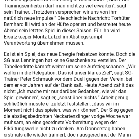
Trainingseinheiten darf man nicht zu viel erwarten“, sagt
sein Trainer. „Trotzdem versprechen wir uns von ihm
natürlich neue Impulse.“ Die schlechte Nachricht: Torhüter
Bernhard Illi wird an der Hüfte operiert und bestreitet heute
Abend sein letztes Spiel in dieser Saison. Für ihn wird
Ersatzkeeper Moritz Latzel im Abstiegskampf
Verantwortung übernehmen müssen.
Es ist ein Spiel, das neue Energie freisetzen könnte. Doch die
SG aus Lenningen hat keine Geschenke zu verteilen. Der
Tabellendritte kämpft weiter um seine Aufstiegschance. „Wir
wollen in die Relegation. Das ist unser klares Ziel“, sagt SG-
Trainer Peter Schmauk vor dem Duell gegen den Verein, bei
dem er vor Jahren auf der Bank saß. Heute Abend zählt das
nicht: „Ich mache mir nur darüber Gedanken, wie wir das
Spiel gewinnen“, sagt er, „sonst über nichts.“ Arbeit genug -
schließlich musste er zuletzt feststellen, „dass wir im
Moment nicht das spielen, was wir können“. Der Sieg gegen
die abstiegsbedrohten Neckartenzlinger vorige Woche war
mühsam, an eine geordnete Vorbereitung wegen der
Erkältungswelle nicht zu denken. Am Donnerstag haben
erstmals alle wieder trainiert, doch ausgerechnet der Mann