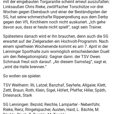
mit der eingebauten Torgarantie scheint erneut auszufallen:
Linksaußen Chris Rieke, zwölffacher Torschütze vor drei
Wochen gegen Ebersbach und einer der Beständigsten der
SG, hat seine schmerzhafte Rippenprellung aus dem Derby
gegen den VfL Kirchheim noch nicht auskuriert. „Ich gehe
davon aus, dass er heute nicht spielt“, sagt sein Trainer.
Spätestens danach wird er ihn brauchen, denn auch die SG
erwartet auf der Zielgeraden ein Hochvolt-Programm. Nach
einem spielfreien Wochenende kommt es am 7. April in der
Lenninger Sporthalle zum womöglich entscheidenden Duell
um den Relegationsplatz. Gegner dann: der TSV Owen.
Schmauk freut sich darauf. „An diesem Samstag“, sagt er,
„wird die Halle brennen.“
So wollen sie spielen
TSV Weilheim: Illi, Latzel; Banzhaf, Seyferle, Allgaier, Klett,
Zettl, Braun, Roth, Klein, Sigel, Höfert, Pfeffer, Hiller, Späth,
Driesnack, Stark
SG Lenningen: Bezold, Reichle, Lamparter - Nebenführ,
Rieke, Renz, Ringelspacher, Austen, Haid, L. Bächle, M.