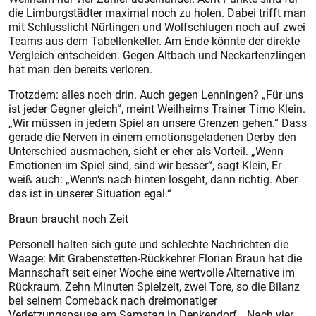
die Limburgstädter maximal noch zu holen. Dabei trifft man
mit Schlusslicht Nürtingen und Wolfschlugen noch auf zwei
Teams aus dem Tabellenkeller. Am Ende könnte der direkte
Vergleich entscheiden. Gegen Altbach und Neckartenzlingen
hat man den bereits verloren.
Trotzdem: alles noch drin. Auch gegen Lenningen? „Für uns
ist jeder Gegner gleich“, meint Weilheims Trainer Timo Klein.
„Wir müssen in jedem Spiel an unsere Grenzen gehen.“ Dass
gerade die Nerven in einem emotionsgeladenen Derby den
Unterschied ausmachen, sieht er eher als Vorteil. „Wenn
Emotionen im Spiel sind, sind wir besser“, sagt Klein, Er
weiß auch: „Wenn‘s nach hinten losgeht, dann richtig. Aber
das ist in unserer Situation egal.“
Braun braucht noch Zeit
Personell halten sich gute und schlechte Nachrichten die
Waage: Mit Grabenstetten-Rückkehrer Florian Braun hat die
Mannschaft seit einer Woche eine wertvolle Alternative im
Rückraum. Zehn Minuten Spielzeit, zwei Tore, so die Bilanz
bei seinem Comeback nach dreimonatiger
Verletzungspause am Samstag in Denkendorf. „Nach vier