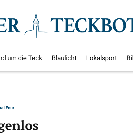
nd um die Teck
Blaulicht
Lokalsport
Bi
nal Four
lgenlos