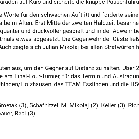
araden auf Kurs und sicherte die knappe Pausenführu
he Worte für den schwachen Auftritt und forderte sei
s beim Alten. Erst Mitte der zweiten Halbzeit besanne
quenter und druckvoller gespielt und in der Abwehr b
rstmals etwas abgesetzt. Die Gegenwehr der Gäste lie
Auch zeigte sich Julian Mikolaj bei allen Strafwürfen h
uten aus, um den Gegner auf Distanz zu halten. Über 2
am Final-Four-Turnier, für das Termin und Austragung
ingen/Holzhausen, das TEAM Esslingen und die HSG 
etak (3), Schafhitzel, M. Mikolaj (2), Keller (3), Rich
auer, Real (3)