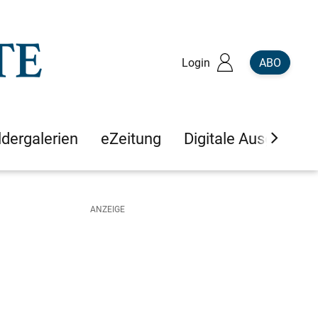
Login
ABO
ldergalerien
eZeitung
Digitale Ausgaben