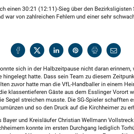
ch einen 30:21 (12:11)-Sieg über den Bezirksligiste
d war von zahlreichen Fehlern und einer sehr schwach
onnte sich in der Halbzeitpause nicht daran erinnern
e hingelegt hatte. Dass sein Team zu diesem Zeitpunk
elten zuvor hatte man die VfL-Handballer in einem Hei
 die klassentieferen Gäste aus dem Esslinger Vorort w
e Segel streichen musste. Die SG-Spieler schafften es 
zumünzen und so den Druck auf die Kirchheimer zu er
as Bayer und Kreisläufer Christian Wellmann Vollstre
rchheimern konnte im ersten Durchgang lediglich Torhü