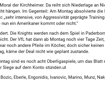
 Moral der Kirchheimer. Da reiht sich Niederlage an Ni
cht hängen. Im Gegenteil: Am Montag absolvierte die 
„sehr intensive, von Aggressivität geprägte Trainings
b nun ein Amerikaner kommt oder nicht.“
ndert. Die Knights werden nach dem Spiel in Paderbor
nicht. Der VfL hat dann ab Montag noch vier Tage Zei
zwar noch andere Pfeile im Köcher, doch sicher keinen
ag, käme der Deal nicht wie geplant zustande.
g sind es noch acht Oberligaspiele, um das Blatt 
r Siege auf dem Konto stünden.ut
 Bozic, Eberle, Engonidis, Ivanovic, Marino, Munz, Na