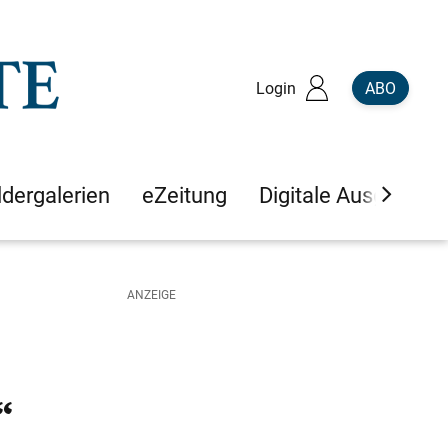
Login
ABO
ldergalerien
eZeitung
Digitale Ausgaben
“