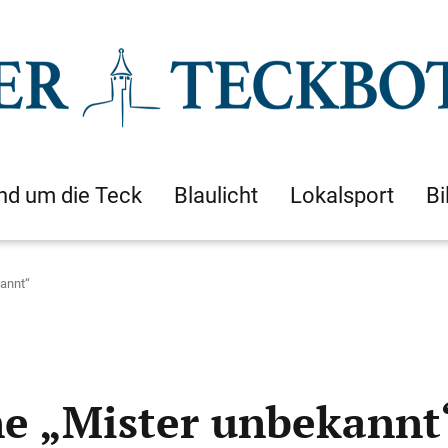
nd um die Teck
Blaulicht
Lokalsport
Bi
kannt“
hne „Mister unbekannt