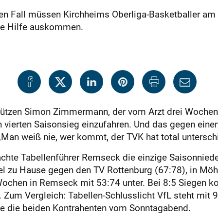
eden Fall müssen Kirchheims Oberliga-Basketballer am
ne ­Hilfe auskommen.
hützen Simon Zimmermann, der vom Arzt drei Wochen 
 vierten Saisonsieg einzufahren. Und das gegen ein
„Man weiß nie, wer kommt, der TVK hat total untersch
hte Tabellenführer Remseck die einzige Saisonniederl
iel zu Hause gegen den TV Rottenburg (67:78), in M
i Wochen in Remseck mit 53:74 unter. Bei 8:5 Siege
 Zum Vergleich: Tabellen-Schlusslicht VfL steht mit 9
ze die beiden Kontrahenten vom Sonntagabend.