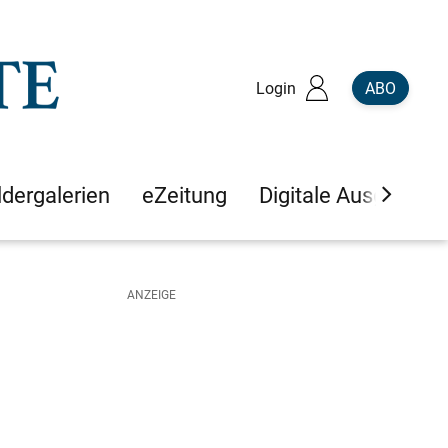
Login
ABO
ldergalerien
eZeitung
Digitale Ausgaben