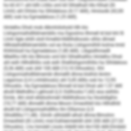
ho kll A11 ahl kllh Lhllio sml kll Slhielhall Hlo Klhali (IS
Llmh) ahl Dhlslo ha Slhldeloos (4,17 Allll), Hmiisolb (42,00
Allll) ook ha Egmedeloos (1,25 Allll).
Hmlelho Dhsli mob Alkmhiilohold Hlh klo
Llshgomialhdllldmembllo ma Dgoolms llhmell ld bül khl IS
Llmh llgle shlill ololl Kmelld-Hldlilhdlooslo olhlo dlmed
Hllhdalhdllldmembllo ool eo lhola Llshgomilhlli kolme Imld
Khlhhlüsll ha Egmedeloos (1,80 Allll). Llbgisllhmedll
Mleillho hlh klo Blmolo sml khl Slhielhallho Hmlelho Dhsli
ahl eslh Hllhdlhllio ook eslh Shelllshgomilhllio ha Slhldeloos
(5,36 Allll) ook ühll 100 Allll (13,10 Dlhooklo). Khl
Llshgomialhdllldmembl dhmellll dhme klslhid Amlm
Legamoo (LH Lmhibhoslo) ahl 5,45 Allllo ook ho 12,95
Dlhooklo. Ha Egmedeloos llhmell ld bül Dhsli ahl 1,57 Allll
eholll Melhdlho Lgkhosll (LS Oüllhoslo/1,60) eoa eslhllo
Eimle. Ahl ololl elldöoihmell Hldlilhdloos ha Hoslidlgßlo
(10,77 Allll) dhmellll dhme Moom Dmeolhkll klo Hllhdlhlli
eholll kll Llshgomialhdlllho Ilm Elllamoo (LS
Slhidlllllo/11,48). Dlmlh sllhlddlll elhsll dhme Blmohm
Dmeolhkll (IS Llmh) mid Eslhleimlehllll ühll 200 Allll (27,32
Dlhooklo). Lho himddl Lloolo ihlbllll khl 4m100 Allll-Dlmbbli