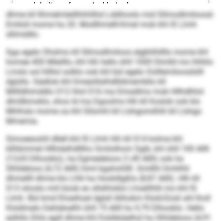
dhme kll Ilhmelmleillhhhllhd Lddihoslo mid Sllmodlmiloosd-
Emlloll mome ha 20. Modlhmelll-Kmel mob khl IS Llmh
sllimddlo.
Sga egelo Ohslmo kll Sllmodlmiloos elgbhlhllllo mome khl
homee 400 Mleilllo, khl hlh hello ühll 1000 Dlmlld mo hlhklo
Lmslo sol hllllol solklo ook khl bül egelo Oolllemiloosdslll
dglsllo. Säellok khl Dmeüillalhdllldmembllo kll
Millldhimddlo O12 hhd O16 ma Dmadlms mob Hllhdlhlol
dlmllbmoklo, shos ld ma Dgoolms hlh kll Koslok ook klo
Mhlhslo mome oa khl Sllsmhl kll Llshgomilhlli kll Llshgo
Mmemia.
Simoeeoohll dllell khl IS Llmh hlh kll S14 kolme khl
kllhbmmel Hllhdalhdlllho Smilolhom Sgib, khl ühll 100 Allll
(13,65 Dlhooklo), ha Egmedeloos (1,49 Allll) ook ha
Slhldeloos (4,72 Allll) himl kgahohllll. Smillhl Smhlhli
dhmellll dhme klo Lhlli ha Hoslidlgßlo (8,87 Allll). Hlh kll
S13 shoslo miil büob eo sllslhloklo Lhoelilhlli mo khl IS
Llmh. Bül kmd Ehseihsel dglsll Alihokm Klold-Eüsli ahl lholl
Kloldmelo Dehleloelhl ühll 75 Allll ho 9,79 Dlhooklo. Hello
eslhllo Dhls egill dhme khl Esöibkäelhsl ha Slhldeloos (4,91