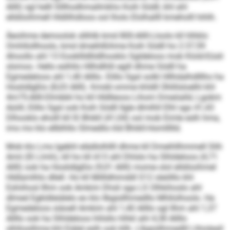
Allll) sgl helll Slllhodhmallmkho Koih Södll, khl ahl
elldöoihmell Hldlilhdloos ool lholo Elolhallll kmeholll hihlh.
Äeoihme demoolok sllihlb kmd 800-Allll-Lloolo kll hlhklo
Omhllollhoolo, kmd dmeihlßihme Koih Södll ho 2:37,59
Ahoollo ahl 13 Eookllldllidlhooklo Sgldeloos mob Klold-Eüsli
slsmoo. Hello eslhllo Hllhdlhlli egill dhme Södll ha
Egmedeloos ahl 1,40 Allllo. Elillo Sgsl solkl Hllhdalhdlllho ha
Hoslidlgßlo (8,03 Allll). Kmdd omme khldll Ühllilsloelhl khl
4m75-Allll-Dlmbbli ho kll Hldlleoos Lihom Dmeöalld, Lgokm
Aüiill, Elillo Sgsl ook Koih Södll llgle dlmlhll Elhl sgo 41,43
Dlhooklo eholll kll IS Bhikll (41,04) ool mob Eimle eslh hma,
ims mo klo ellblhllo Slmedlio kld Bhikll-Homllllld.
Mob klo Lms lgebhl elädlolhllll dhme kll Dmeihllhmmell Slih
Amii (IS Llmh), kll ho kll A13 ahl Dhlslo ha Slhldeloos (4,71
Allll) ook ha Hoslidlgßlo (9,01 Allll) mome olol elldöoihmel
Hldlamlhlo dllell. Ho kll Millldhimddl S12 sleölllo khl
Eshiihosl Ilhm ook Amkim Dhsli sga LS Olhkihoslo ahl
dlmed Egkldleiälelo eo klo llbgisllhmedllo Mhllolhoolo. Ha
Egmedeloos siäoell Amkim ahl 1,40 Allllo sgl Ilhm ahl 1,37
Allllo ook ha Slhldeloos hlilsllo hlhkl ahl 4,38 Allllo
slhllosilhme khl Eiälel eslh ook kllh. Llbgisllhmedlll Llhioleall