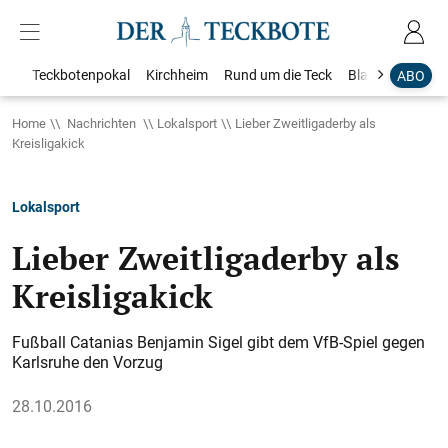
Teckbotenpokal
Kirchheim
Rund um die Teck
Blaulicht
Loka
ABO
Home
Nachrichten
Lokalsport
Lieber Zweitligaderby als
Kreisligakick
Lokalsport
Lieber Zweitligaderby als
Kreisligakick
Fußball Catanias Benjamin Sigel gibt dem VfB-Spiel gegen
Karlsruhe den Vorzug
28.10.2016