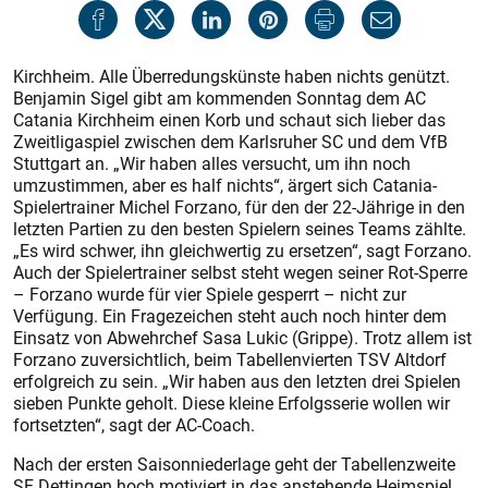
Kirchheim. Alle Überredungskünste haben nichts genützt.
Benjamin Sigel gibt am kommenden Sonntag dem AC
Catania Kirchheim einen Korb und schaut sich lieber das
Zweitligaspiel zwischen dem Karlsruher SC und dem VfB
Stuttgart an. „Wir haben alles versucht, um ihn noch
umzustimmen, aber es half nichts“, ärgert sich Catania-
Spielertrainer Michel Forzano, für den der 22-Jährige in den
letzten Partien zu den besten Spielern seines Teams zählte.
„Es wird schwer, ihn gleichwertig zu ersetzen“, sagt Forzano.
Auch der Spielertrainer selbst steht wegen seiner Rot-Sperre
– Forzano wurde für vier Spiele gesperrt – nicht zur
Verfügung. Ein Fragezeichen steht auch noch hinter dem
Einsatz von Abwehrchef Sasa Lukic (Grippe). Trotz allem ist
Forzano zuversichtlich, beim Tabellenvierten TSV Altdorf
erfolgreich zu sein. „Wir haben aus den letzten drei Spielen
sieben Punkte geholt. Diese kleine Erfolgsserie wollen wir
fortsetzten“, sagt der AC-Coach.
Nach der ersten Saisonniederlage geht der Tabellenzweite
SF Dettingen hoch motiviert in das anstehende Heimspiel