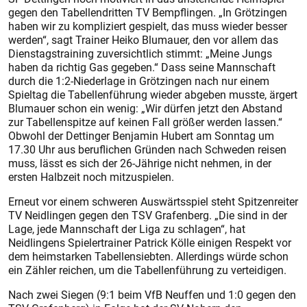
gegen den Tabellendritten TV Bempflingen. „In Grötzingen
haben wir zu kompliziert gespielt, das muss wieder besser
werden“, sagt Trainer Heiko Blumauer, den vor allem das
Dienstagstraining zuversichtlich stimmt: „Meine Jungs
haben da richtig Gas gegeben.“ Dass seine Mannschaft
durch die 1:2-Niederlage in Grötzingen nach nur einem
Spieltag die Tabellenführung wieder abgeben musste, ärgert
Blumauer schon ein wenig: „Wir dürfen jetzt den Abstand
zur Tabellenspitze auf keinen Fall größer werden lassen.“
Obwohl der Dettinger Benjamin Hubert am Sonntag um
17.30 Uhr aus beruflichen Gründen nach Schweden reisen
muss, lässt es sich der 26-Jährige nicht nehmen, in der
ersten Halbzeit noch mitzuspielen.
Erneut vor einem schweren Auswärtsspiel steht Spitzenreiter
TV Neidlingen gegen den TSV Grafenberg. „Die sind in der
Lage, jede Mannschaft der Liga zu schlagen“, hat
Neidlingens Spielertrainer Patrick Kölle einigen Respekt vor
dem heimstarken Tabellensiebten. Allerdings würde schon
ein Zähler reichen, um die Tabellenführung zu verteidigen.
Nach zwei Siegen (9:1 beim VfB Neuffen und 1:0 gegen den