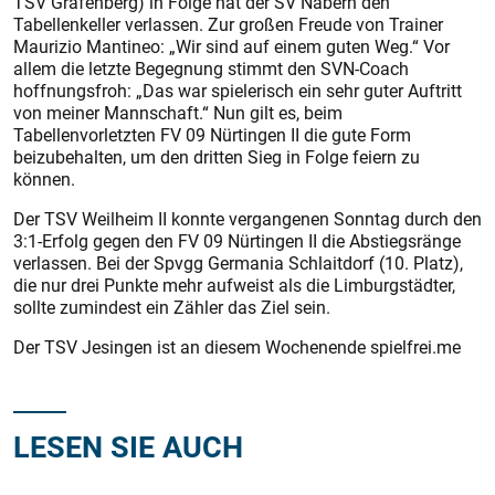
TSV Grafenberg) in Folge hat der SV Nabern den
Tabellenkeller verlassen. Zur großen Freude von Trainer
Maurizio Mantineo: „Wir sind auf einem guten Weg.“ Vor
allem die letzte Begegnung stimmt den SVN-Coach
hoffnungsfroh: „Das war spielerisch ein sehr guter Auftritt
von meiner Mannschaft.“ Nun gilt es, beim
Tabellenvorletzten FV 09 Nürtingen II die gute Form
beizubehalten, um den dritten Sieg in Folge feiern zu
können.
Der TSV Weilheim II konnte vergangenen Sonntag durch den
3:1-Erfolg gegen den FV 09 Nürtingen II die Abstiegsränge
verlassen. Bei der Spvgg Germania Schlaitdorf (10. Platz),
die nur drei Punkte mehr aufweist als die Limburgstädter,
sollte zumindest ein Zähler das Ziel sein.
Der TSV Jesingen ist an diesem Wochenende spielfrei.me
LESEN SIE AUCH