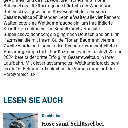
gewonnen, und das, obwohl die Tschechin Simona
Bubenickova die überragende Läuferin der Woche war.
Bubenickova gewann in Abwesenheit der deutschen
Gesamtweltcup-Führenden Leonie Walter alle vier Rennen;
Walter legte eine Wettkampfpause ein, um ihre lädierte
Schulter zu schonen. Die Kristallkugel verpasste
Bubenickova dennoch; sie ging nach Deutschland an Linn
Kazmaier, die mit ihrem Guide Florian Baumann viermal
Zweite wurde und ihren in den Rennen zuvor erarbeiteten
Vorsprung knapp hielt. Für Kazmaier war es nach 2023 und
2024 bereits der dritte Erfolg im Gesamtweltcup in ihrer
Laufbahn. Mit dieser gesammelten Wettkampfpraxis geht
es ab 16. Februar in Toblach in die Vorbereitung auf die
Paralympics.
tb
LESEN SIE AUCH
Kirchheim
Hose samt Schlüssel bei