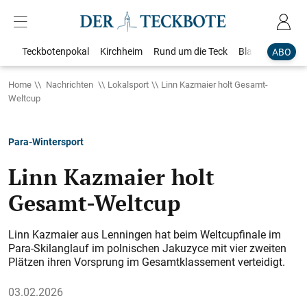
Teckbotenpokal
Kirchheim
Rund um die Teck
Blaulicht
Loka
ABO
Home
Nachrichten
Lokalsport
Linn Kazmaier holt Gesamt-
Weltcup
Para-Wintersport
Linn Kazmaier holt
Gesamt-Weltcup
Linn Kazmaier aus Lenningen hat beim Weltcupfinale im
Para-Skilanglauf im polnischen Jakuzyce mit vier zweiten
Plätzen ihren Vorsprung im Gesamtklassement verteidigt.
03.02.2026