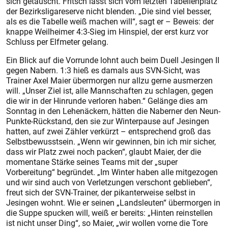
sich getäuscht. Fritsch lässt sich vom letzten Tabellenplatz
der Bezirksligareserve nicht blenden. „Die sind viel besser,
als es die Tabelle weiß machen will“, sagt er – Beweis: der
knappe Weilheimer 4:3-Sieg im Hinspiel, der erst kurz vor
Schluss per Elfmeter gelang.
Ein Blick auf die Vorrunde lohnt auch beim Duell Jesingen II
gegen Nabern. 1:3 hieß es damals aus SVN-Sicht, was
Trainer Axel Maier übermorgen nur allzu gerne ausmerzen
will. „Unser Ziel ist, alle Mannschaften zu schlagen, gegen
die wir in der Hinrunde verloren haben.“ Gelänge dies am
Sonntag in den Lehenäckern, hätten die Naberner den Neun-
Punkte-Rückstand, den sie zur Winterpause auf Jesingen
hatten, auf zwei Zähler verkürzt – entsprechend groß das
Selbstbewusstsein. „Wenn wir gewinnen, bin ich mir sicher,
dass wir Platz zwei noch packen“, glaubt Maier, der die
momentane Stärke seines Teams mit der „super
Vorbereitung“ begründet. „Im Winter haben alle mitgezogen
und wir sind auch von Verletzungen verschont geblieben“,
freut sich der SVN-Trainer, der pikanterweise selbst in
Jesingen wohnt. Wie er seinen „Landsleuten“ übermorgen in
die Suppe spucken will, weiß er bereits: „Hinten reinstellen
ist nicht unser Ding“, so Maier, „wir wollen vorne die Tore