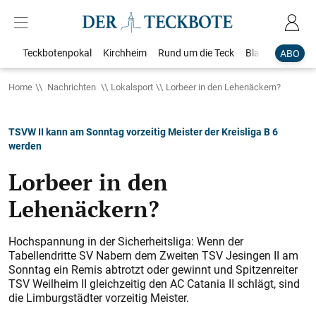
Teckbotenpokal
Kirchheim
Rund um die Teck
Blaulicht
Loka
ABO
Home
Nachrichten
Lokalsport
Lorbeer in den Lehenäckern?
TSVW II kann am Sonntag vorzeitig Meister der Kreisliga B 6
werden
Lorbeer in den
Lehenäckern?
Hochspannung in der Sicherheitsliga: Wenn der
Tabellendritte SV Nabern dem Zweiten TSV Jesingen II am
Sonntag ein Remis abtrotzt oder gewinnt und Spitzenreiter
TSV Weilheim II gleichzeitig den AC Catania II schlägt, sind
die Limburgstädter vorzeitig Meister.