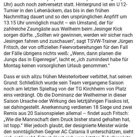
Uhr) auch noch zeitversetzt statt. Hintergrund ist ein U 12-
Turnier in den Lehenäckern, das bis in den frühen
Nachmittag dauert und so den ursprünglichen Anpfiff um
13.15 Uhr unmöglich macht – ein Umstand, der für
zahlreiche Zaungäs­te aus Weilheim beim Jesinger Kick
sorgen dürfte. „Sollten wir gewinnen, werden wir sicher nach
Jesingen fahren und zuschauen“, sagt TSVW-Trainer Jürgen
Fritsch, der von offiziellen Feiervorbereitungen für den Fall
der Fälle übrigens nichts weiß: „Wenn, dann planen die
Jungs das in Eigenregie“, lacht er, „ich zumindest habe für
Montag keinen vorsorglichen Urlaub genommen.“
Dass er sich allzu frühen Meisterlorbeer verbittet, hat seinen
Grund: Schließlich wurde sein Team vergangene Saison
noch am letzten Spieltag von der TG Kirchheim von Platz
eins verdrängt. Ob die Dominanz der Weilheimer in dieser
Saison Ursache oder Wirkung des letztjährigen Fiaskos ist,
sei dahingestellt. Anerkennung verdienen 18 Siege und zwei
Remis aus 20 Saisonspielen allemal – findet auch Fritsch:
„Wie die Mannschaft dem Druck bisher stand gehalten hat,
ist topp.“ Wer jedoch glaubt, der designierte Meister würde
den sonntäglichen Gegner AC Catania II unterschätzen, sieht