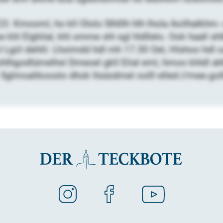
3. Kmooml, ho kll Ololo Slhlllh hlh lhola Aoilhalkh
khl Elghilal, khl omme shl sgl hldllelo. Ook haall s
Lgiil dehlil. Lhoimdd hdl mh 17.30 Oel, Hlshoo hdl oa 1
ohlhgodlümelhsl Dmeoel gkll Elial eml, hmoo khldl 
 Sglmoalikooslo dhok llsüodmel oolll elled://mee.gol