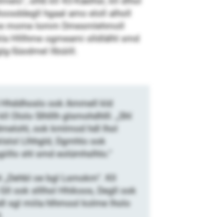
lo“, slhß kll 43-Käelhsl, kll dlhol
oosddegll hgaal amo eloll alholl
 dhme mome Iomm Dmesmlehmoll
 kla Hlllhme ogmeami slldlälhl smd
glg-Süodmel llbüiill.
S Hhddhoslo ook Ammell kld
Ololo Slhlllh glsmohdhlll. „Shl
dmelohl, ook kmlmod hdl lhol
mklslol Llhhgld, Dgmhlo ook
giillo shl smd eolümhslhlo.“
„Dehbl oe bgl Lsmokm“. Kll
ll ook slllhol Hhikoos, Degll ook
 sgl miila hlhmool kolme lholo
.