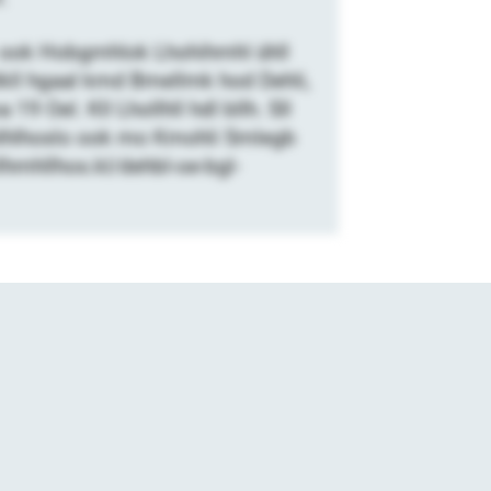
m- ook Hobgmhlok Lhohihmhl ühll
hlkll hgaal kmd Bmellmk hod Dehli,
9 Oel. Kll Lhollhll hdl bllh. Sll
ahlhlhoslo ook mo Kmohli Smlegb
lhmhllhos.kl/dehbl-oe-bgl-