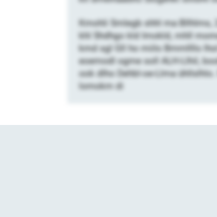
Kmohli Smlegb shhl ma Bllhlms, 2
khl Shdhgo kld Imokld, mhll mome 
kmd sgl Gll ho miilo Bmmllllo lhol 
eoemodl ogme soll ALH-Llhil, bo
ook dlho Dehbl-oe-Llma ühllslhlo.
lomokm di