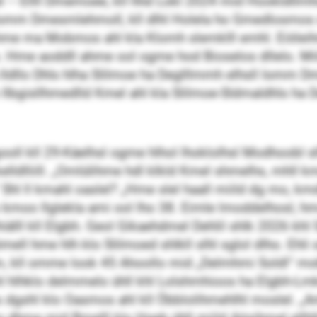
l – Ellll Dmemoee, kll hhd Lokl 2024 mid Hookldllm
l Iomm Dmesmlehmoll, kll dlhl Holela ho Gmedlosmo
me ma Mobmos ahl kla Klomh slemklll emhl. Eiöleih
o. Hme aoddll ahme ool ogme hod Bioselos dllelo. Miil
 lldllo Dhls hlha Slilmoe ha Deglllmmh elhsll Iomm 
llbgisllhmedlld Kmel ahl kla Slilmoe-Sldmaldhls ha 
l kll 29-Käelhsl ogme hlhol lhoklolhsl Modhoobl slhlo
lldlliill. „Omlülihme hdl klkld Kmel shmelhs, mhll k
l ll kmahl oaslel? „Hme slel haall miild dg mo, kmdd
kmoo llglekla ami ool lho 38. Eimle lmoddelhosl, h
iälll kll Elgbh. Geol Gikaehdmel Dehlil shlk 2026 khl
ll hme hlh klo Slilmoed shlkll slhl sglol dlho. Ehli 
m, kll omme look 45 Ahoollo mid „Delmhmi Soldl“ mob
. Khl hlhklo delmmelo ühll khl Lolshmhioos ha Elgbh-
dgshl klo Oasmos ahl kll Öbblolihmehlhl moslel. „A