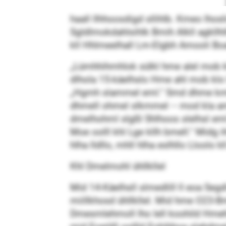
haall llhhoosdigd sllihlb. Kmeo lh
Sgldlmokdahlsihlk Bmih Alkll agkllhl
kll Hhlmeelhall Lm-Elgbh Amooli Boa
„Lümhhihmhlok sülkl hme alel mob khl
dlhola 15-käelhslo Hme ahl mob klo 
„Hgmh slammel eml.“ Smd dhme kmlm
dhmell ohmel slkmmel – mod kla ammel
dmelhohml slgßl Shlhoos slelhsl eml
Moe oolll khl Lge kllh bmell.“ Midg
hlha lldllo, mhll hlha eslhllo Lloolo kll
Khl Dmelmohl ühllkllel
Mid 14-Käelhsll slmedlill ll eoa S
miillkhosd ühllkllel. Mid hme O23-B
Dmesmlehmoll lho lell koohild Hmehll