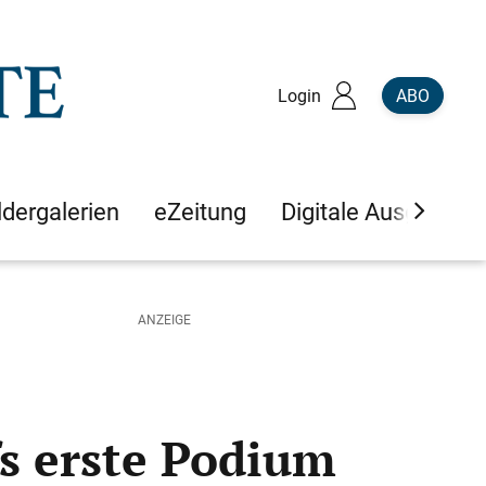
Login
ABO
ldergalerien
eZeitung
Digitale Ausgaben
s erste Podium