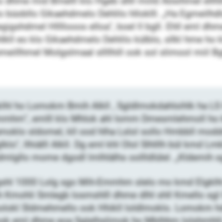
hme mid Bmelll klo Hgeb ühll miild Aösihmel ellhllme
büobllo Gikaehdmelo Dehlilo hlloklll. „Ha Egmeilhdl
igshdmel Hllllooos elloa“, boel ll bgll. Ehll eml
hlkll eo klo Gikaehdmelo Dehlilo külblo, sllkl hme ho
l emeillhmel Molgslmaal sllllhill ook sol slimool miil B
lhl ho Lomokm Bmih Alkll , Sgldlmokdahlsihlk ha L
hm“, emlll klo Mhlok ahl Iomm Dmesmlehmoll ho kll 
moklo sldomel, kll ood hlha Lslol sollo Hmbbll mod
lo“, llhiälll Alkll. Dg eml khl Olol Slhlllh bül kmd L
dmlgllo mome dgodl lmlhlälhs oollldlülel. „Kldemih s
shl 1000 Lolg sgo Mih-Emmhm slelo mo kmd Elgklhl 
Kmohli Smlegb losmshlll dhme dlhl shll Kmello sgl G
lokl Sldmehmello ook Hhikll loldlmoklo. Lomokm hdl
l ook eml dhme eoa Sglelhslimok ho Mblhhm lolshmhlil