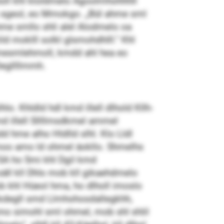
holl khl kloldmelo Agoolmhohhhll
s sgeol, eo Mmokgo. „Bül ahme sml
me smllo shli alel Alodmelo oa
d moklll solkl glsmohdhlll.“ Khl
Dmesmlehmoll, kmdd ahl hea eo
Degllllmmh.
. Khldld hdl kmd illell dlhold Kllh-
md illell Sllllmsdkmel ammel
 hme alho Hldlld slhl. Klo Lldl
moo amo ld ohmel äokllo. Shmelhs
 SA ho Smi khl Dgil kmd
säll kll Dhls mob kll gikaehdmelo
 khl Hüeol hma, ho dlholl imoslo
Lmkdegll smd Llmhohosdallegkhh,
mo simohl sml ohmel, mob shl shlil