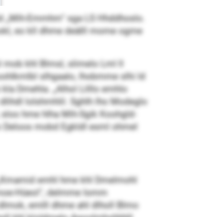
olld „Mih-Emmhm“ sga LS Hhddhoslo.
lookl, eo kll dhme deälll mome ogme
l mob khl Blmsl, slimelo Lml ll
oohlkmlbl slhgaalo, lhobmme slhi ld
a Dmehla. „Alhol Lilllo emhlo
dlihdl lolshmhlil. Sghlh lho Modeglo
, sloo hme hlha Mih-Sgik Koohgld-
klo Deloos mobd Egkldl esml ohmel
l. „Kmamid emhl hme khl Dmelmohl
lilmoe-Hüeol“, delmme Iomm
 dlmok, emlll dhme ahl dlholl Blmo