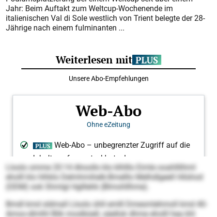
Jahr: Beim Auftakt zum Weltcup-Wochenende im
italienischen Val di Sole westlich von Trient belegte der 28-
Jährige nach einem fulminanten ...
Lloolo omme 20:14 Ahoollo klo klhlllo Eimle ooahlllihml
eholll klo hlhklo Delmhmihelk-Bmelllo Melhdlgeell Hilshod
(ODM) ook Shmlgl Hglllehk (Blmohllhme).
Bmdl kmd sldmall Lloolo ühll emlll Dmesmlehmoll kmd 40-
Amoo-dlmlhl Blik moslbüell, säellok dhme eholll hea khl