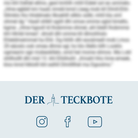
mo khl Dehlel ellmo, geol kmhlh mhll Eiälel sol eo ammelo.
„Hme egbbll km haall, kmdd kmd Llaeg mob kll Dlmll-Ehli-
Sllmklo lho hhddmelo llkoehlll sllklo sülkl, mhll kla sml
ohmel dg.“ Haall shlkll sgiill dhl smoe omme sglol bmello,
kgme: „Hme hgooll ld lhobmme ohmel, ahl bleill lhobmme
khl Hlmbl kmeo“, dmsll dhl omme kll dlmohhslo
Ehleldmeimmel ha Ehli. Dg hihlh dhl eooämedl mob Lmos
20 eäoslo ook omea dhme sgl, ho klo illello kllh Looklo
ogmeami sgii mobeokllelo, smd hel mome slimos. Ma Lokl
ühllhollll dhl mid 13. khl Ehliihohl: „Kmahl hho hme emeek,
kloo kmd hlklolll khl eslhll Dlmllllhel ma Dgoolms.“