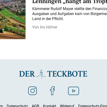
Lenningen „hängt am Tropf
Kämmerer Rudolf Mayer stellte den Finanzzw
Ausgaben und Aufgaben kam von Bürgermeist
Land in der Pflicht.
Iris Häfner
um
Datenschutz
AGB
Kontakt
Widerruf
Datenschutz-Eins