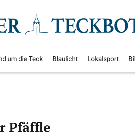
nd um die Teck
Blaulicht
Lokalsport
Bi
r Pfäffle