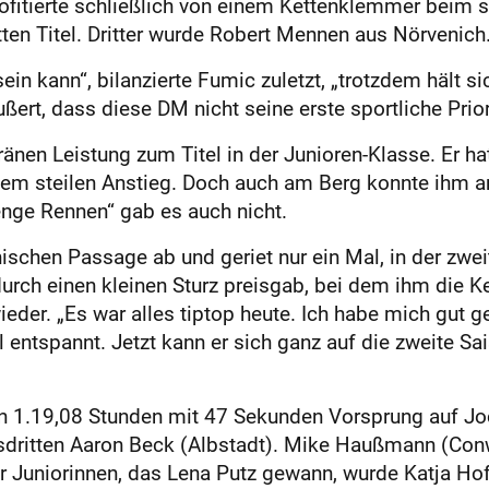
rofitierte schließlich von einem Kettenklemmer beim s
ten Titel. Dritter wurde Robert Mennen aus Nörvenich
 sein kann“, bilanzierte Fumic zuletzt, „trotzdem hält 
ert, dass diese DM nicht seine erste sportliche Priori
eränen Leistung zum Titel in der Junioren-Klasse. Er 
 dem steilen Anstieg. Doch auch am Berg konnte ihm
enge Rennen“ gab es auch nicht.
hnischen Passage ab und geriet nur ein Mal, in der zwei
urch einen kleinen Sturz preisgab, bei dem ihm die Ke
ieder. „Es war alles tiptop heute. Ich habe mich gut g
l ent­spannt. Jetzt kann er sich ganz auf die zweite S
 in 1.19,08 Stunden mit 47 Sekunden Vorsprung auf J
dritten Aaron Beck (Albstadt). Mike Haußmann (Con
 Juniorinnen, das Lena Putz gewann, wurde Katja H