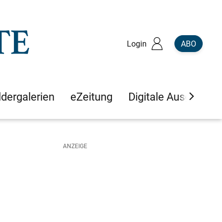
Login
ABO
ldergalerien
eZeitung
Digitale Ausgaben