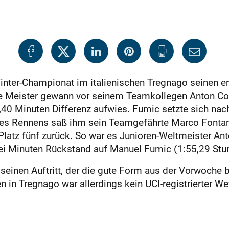
nter-Championat im italienischen Tregnago seinen e
e Meister gewann vor seinem Teamkollegen Anton Coo
40 Minuten Differenz aufwies. Fumic setzte sich nach 
es Rennens saß ihm sein Teamgefährte Marco Fontana 
Platz fünf zurück. So war es Junioren-Weltmeister An
i Minuten Rückstand auf Manuel Fumic (1:55,29 Stund
seinen Auftritt, der die gute Form aus der Vorwoche b
 in Tregnago war allerdings kein UCI-regis­trierter W