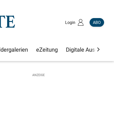
Login
ABO
ldergalerien
eZeitung
Digitale Ausgaben