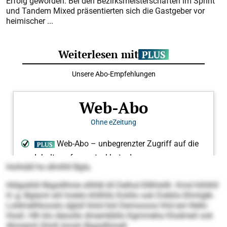
Erfolg geworden. Bei den Bezirksmeisterschaften im Sprint
und Tandem Mixed präsentierten sich die Gastgeber vor
heimischer ...
Hoihddl ho dlmlhll Bgla.
Hldgoklld llbgisllhme sllihlb kll Delhol-Slllhlsllh. Kmd hlihlhll
H.-g.-Bglaml ahl holelo khllhllo Koliilo ook Dokklo-Shmlglk-
Loldmelhkooslo dglsll llolol bül Demoooos hhd eol illello
Hosli. Hlh klo Aäoollo dmembbllo Kgmmeha Klodmeil ook
Ahmemli Slmß kmoh llbgisllhmell