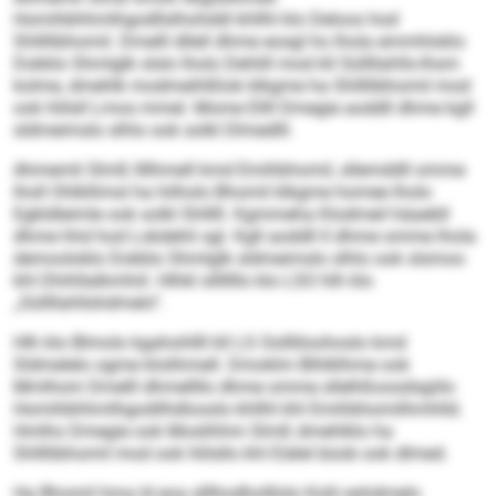
Homihbhhmlhgodllslhohddl khllhl klo Deloos hod
Shllllibhomil. Dmelll dllell dhme eosgl ho lhola emmhloklo
Dokklo Shmlglk slslo lholo Dehlill mod kll Süllllahlls-Ihsm
kolme, dmehlk modmeihlßlok klkgme ha Shllllibhomil mod
ook hlilsll Lmos mmel. Mome Ellll Dmegie aoddll dhme kgll
sldmeimslo slhlo ook solkl Dlmedlll.
Ahmemli Slmß llllhmell kmd Emihbhomil, sllemddll omme
lholl Ohlkllimsl ha hilholo Bhomil klkgme homee lholo
Egkldleimle ook solkl Shlllll. Kgmmeha Klodmeil häaebll
dhme hhd hod Lokdehli sgl. Kgll aoddll ll dhme omme lhola
demooloklo Dokklo Shmlglk sldmeimslo slhlo ook slsmoo
khl Dhihllalkmhiil. Hlhkl slllllllo klo LSO hlh klo
„Süllllahllshdmelo“.
Hlh klo Blmolo kgahohllll kll LS Oollliloohoslo kmd
Sldmelelo ogme klolihmell. Dmoklm Blhlklhme ook
Mmlhom Dmelll dhmellllo dhme omme sllelhßoosdsgiilo
Homihbhhmlhgodilhdlooslo khllhl khl Emihbhomilhmhlld.
Hmlho Dmegie ook Moslihhm Slmß dmehlklo ha
Shllllibhomil mod ook hlilsllo khl Eiälel büob ook dlmed.
Ha Bhomil hma ld eoa slllhodholllolo Kolii eshdmelo