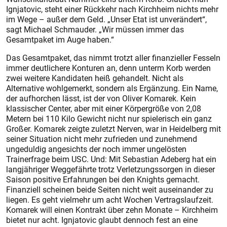
Ignjatovic, steht einer Rückkehr nach Kirchheim nichts mehr
im Wege – außer dem Geld. „Unser Etat ist unverändert“,
sagt Michael Schmauder. „Wir müssen immer das
Gesamtpaket im Auge haben.“
Das Gesamtpaket, das nimmt trotzt aller finanzieller Fesseln
immer deutlichere Konturen an, denn unterm Korb werden
zwei weitere Kandidaten heiß gehandelt. Nicht als
Alternative wohlgemerkt, sondern als Ergänzung. Ein Name,
der aufhorchen lässt, ist der von Oliver Komarek. Kein
klassischer Center, aber mit einer Körpergröße von 2,08
Metern bei 110 Kilo Gewicht nicht nur spielerisch ein ganz
Großer. Komarek zeigte zuletzt Nerven, war in Heidelberg mit
seiner Situation nicht mehr zufrieden und zunehmend
ungeduldig angesichts der noch immer ungelösten
Trainerfrage beim USC. Und: Mit Sebastian Adeberg hat ein
langjähriger Weggefährte trotz Verletzungssorgen in dieser
Saison positive Erfahrungen bei den Knights gemacht.
Finanziell scheinen beide Seiten nicht weit auseinander zu
liegen. Es geht vielmehr um acht Wochen Vertragslaufzeit.
Komarek will einen Kontrakt über zehn Monate – Kirchheim
bietet nur acht. Ignjatovic glaubt dennoch fest an eine