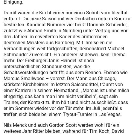
Einigung.
Damit wären die Kirchheimer nur einen Schritt vom Idealfall
entfernt: Die neue Saison mit vier Deutschen unterm Korb zu
bestreiten. Kandidat Nummer vier heißt Dominik Schneider,
zuletzt wie Ahmad Smith in Nürnberg unter Vertrag und vor
drei Jahren im erweiterten Kader des amtierenden
deutschen Meisters aus Bamberg. Mit ihm seien die
Verhandlungen weit fortgeschritten, demonstriert Michael
Schmauder Zuversicht. Ein anderer ist derweil kein Thema
mehr: Der Freiburger Janis Heindel ist nach
unterschiedlichen Standpunkten, was die
Gehaltsvorstellungen betrifft, aus dem Rennen. Ebenso wie
Marcus Smallwood – vorerst. Der Mann aus Chicago,
stärkster Kirchheimer im letzten Saisondrittel, träumt von
einer Karriere in seinem Heimatland. „Marcus ist unheimlich
ehrgeizig, das kann man ihm nicht verübeln“, sagt sein
Trainer, der Kontakt zu ihm hält und nicht ausschließt, dass
er im Sommer wieder vor der Tür steht. Im Juli jedenfalls
treffen sich beide bei einem Tryout-Turnier in Las Vegas.
Nils Menck und auch Gordon Scott werden wohl für ein
weiteres Jahr Ritter bleiben, während für Tim Koch, David