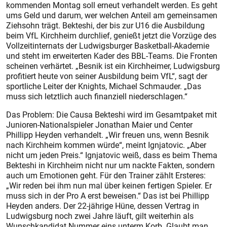
kommenden Montag soll erneut verhandelt werden. Es geht
ums Geld und darum, wer welchen Anteil am gemeinsamen
Ziehsohn trägt. Bekteshi, der bis zur U16 die Ausbildung
beim VfL Kirchheim durchlief, genießt jetzt die Vorzüge des
Vollzeit­internats der Ludwigsburger Basketball-Akademie
und steht im erweiterten Kader des BBL-Teams. Die Fronten
scheinen verhärtet. „Besnik ist ein Kirchheimer, Ludwigsburg
profitiert heute von seiner Ausbildung beim VfL“, sagt der
sportliche Leiter der Knights, Michael Schmauder. „Das
muss sich letztlich auch finanziell niederschlagen.“
Das Problem: Die Causa Bekteshi wird im Gesamtpaket mit
Junioren-Nationalspieler Jonathan Maier und Center
Phillipp Heyden verhandelt. „Wir freuen uns, wenn Besnik
nach Kirchheim kommen würde“, meint Ignjatovic. „Aber
nicht um jeden Preis.“ Ignjatovic weiß, dass es beim Thema
Bekteshi in Kirchheim nicht nur um nackte Fakten, sondern
auch um Emotionen geht. Für den Trainer zählt Ersteres:
„Wir reden bei ihm nun mal über keinen fertigen Spieler. Er
muss sich in der Pro A erst beweisen.“ Das ist bei Phillipp
Heyden anders. Der 22-jährige Hüne, dessen Vertrag in
Ludwigsburg noch zwei Jahre läuft, gilt weiterhin als
Wunschkandidat Nummer eins unterm Korb. Glaubt man