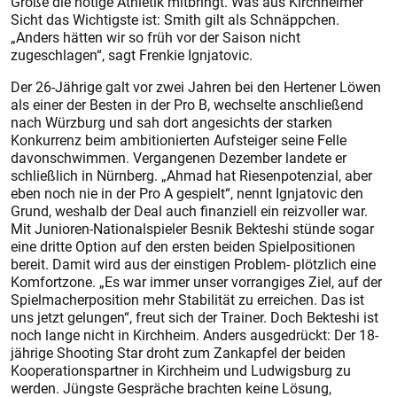
Größe die nötige Athletik mitbringt. Was aus Kirchheimer
Sicht das Wichtigste ist: Smith gilt als Schnäppchen.
„Anders hätten wir so früh vor der Saison nicht
zugeschlagen“, sagt Frenkie Ignjatovic.
Der 26-Jährige galt vor zwei Jahren bei den Hertener Löwen
als einer der Besten in der Pro B, wechselte anschließend
nach Würzburg und sah dort angesichts der starken
Konkurrenz beim ambitionierten Aufsteiger seine Felle
davonschwimmen. Vergangenen Dezember landete er
schließlich in Nürnberg. „Ahmad hat Riesenpotenzial, aber
eben noch nie in der Pro A gespielt“, nennt Ignjatovic den
Grund, weshalb der Deal auch finanziell ein reizvoller war.
Mit Junioren-Nationalspieler Besnik Bekteshi stünde sogar
eine dritte Option auf den ers­ten beiden Spielpositionen
bereit. Damit wird aus der einstigen Problem- plötzlich eine
Komfortzone. „Es war immer unser vorrangiges Ziel, auf der
Spielmacherposition mehr Stabilität zu erreichen. Das ist
uns jetzt gelungen“, freut sich der Trainer. Doch Bekteshi ist
noch lange nicht in Kirchheim. Anders ausgedrückt: Der 18-
jährige Shooting Star droht zum Zankapfel der beiden
Kooperationspartner in Kirchheim und Ludwigsburg zu
werden. Jüngste Gespräche brachten keine Lösung,