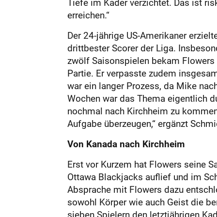
Tiefe im Kader verzichtet. Das ist ri
erreichen.“
Der 24-jährige US-Amerikaner erzielt
drittbester Scorer der Liga. Insbeso
zwölf Saisonspielen bekam Flowers m
Partie. Er verpasste zudem insgesam
war ein langer Prozess, da Mike nach
Wochen war das Thema eigentlich durc
nochmal nach Kirchheim zu kommen, 
Aufgabe überzeugen,“ ergänzt Schmi
Von Kanada nach Kirchheim
Erst vor Kurzem hat Flowers seine Sa
Ottawa Blackjacks auflief und im Sch
Absprache mit Flowers dazu entschl
sowohl Körper wie auch Geist die ben
sieben Spielern den letztjährigen K