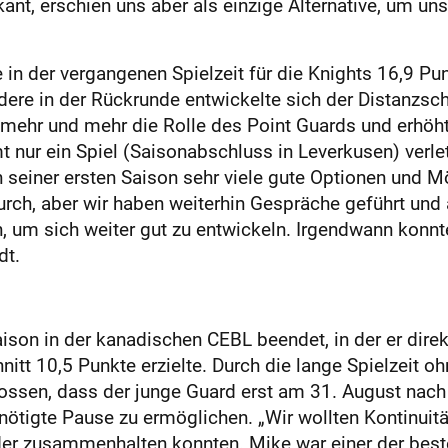
skant, erschien uns aber als einzige Alternative, um un
e in der vergangenen Spielzeit für die Knights 16,9 Pu
ndere in der Rückrunde entwickelte sich der Distanzsch
ehr und mehr die Rolle des Point Guards und erhöhte
t nur ein Spiel (Saisonabschluss in Leverkusen) verl
 seiner ersten Saison sehr viele gute Optionen und Mö
h, aber wir haben weiterhin Gespräche geführt und au
um sich weiter gut zu entwickeln. Irgendwann konnte
dt.
ison in der kanadischen CEBL beendet, in der er dire
nitt 10,5 Punkte erzielte. Durch die lange Spielzeit o
ossen, dass der junge Guard erst am 31. August na
ötigte Pause zu ermöglichen. „Wir wollten Kontinuität
ader zusammenhalten konnten. Mike war einer der best