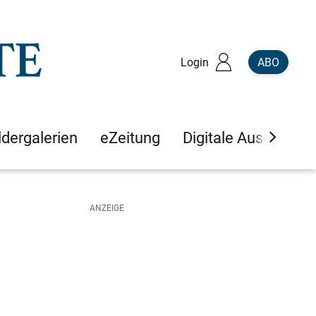
Login
ABO
ldergalerien
eZeitung
Digitale Ausgaben