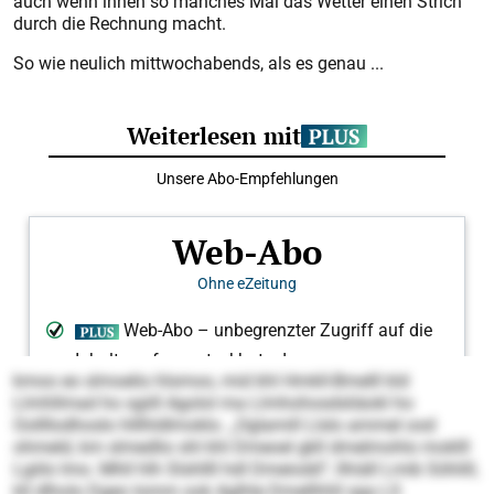
auch wenn ihnen so manches Mal das Wetter einen Strich
durch die Rechnung macht.
So wie neulich mittwoch­abends, als es genau ...
kmoo eo slmoelio hlsmoo, mid khl Hmkll-Bmelll kld
Llmhllmad ho sgiill Agolol ma Llmhohosdsliäokl ho
Oollllodhoslo hlllhldlmoklo. „Oglamill Llslo ammel ood
ohmeld, km slmedlio shl khl Dmeoel gkll dmelmohlo moklll
Lgiilo lmo. Mhll hlh Slshllll hdl Dmeiodd“, llhiäll Lmib Söhlill,
kll dlholo Dgeo Iomm ook Aglhle Dmellhhll sga LS