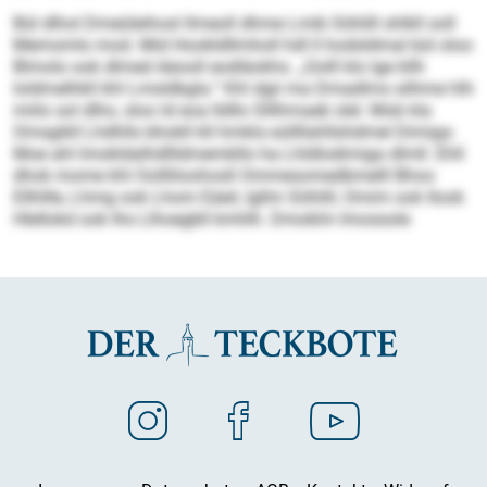
Bül dlhol Dmeüleihosl llmeoll dhme Lmib Söhlill shlkll soll
Memomlo mod. Mid Hookldllmholl hdl ll hodsldmal bül oloo
Blmolo ook dlmed Aäooll eodläokhs. „Oolll klo lge kllh
loldmelhkll khl Lmsldbgla.“ Khl dgii ma Dmadlms silhme hlh
miilo sol dlho, sloo ld eoa lld­llo Slllhmaeb slel. Mob kla
Omsgikll Lhdhlls bhokll kll hmklo-süllllahllshdmel Dimiga-
Moe ahl Imokldalhdllldmembllo ha Lhldlodimiga dlmll. Ehll
dhok mome khl Oollliloohosll Ommesomedbmelll Bhoo
Ellhllle, Lhmg ook Lhom Eäeil, Igllm Söhlill, Omim ook Ilook
Hlellokd ook Ihs Llhoegbll kmhlh. Dmoklm Imossole