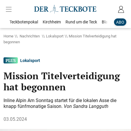
Teckbotenpokal
Kirchheim
Rund um die Teck
Blaulicht
Loka
ABO
Home
Nachrichten
Lokalsport
Mission Titelverteidigung hat
begonnen
Lokalsport
Mission Titelverteidigung
hat begonnen
Inline Alpin Am Sonntag startet für die lokalen Asse die
knapp fünfmonatige Saison.
Von Sandra Langguth
03.05.2024