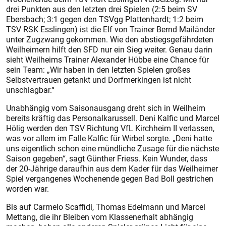
drei Punkten aus den letzten drei Spielen (2:5 beim SV
Ebersbach; 3:1 gegen den TSVgg Plattenhardt; 1:2 beim
TSV RSK Esslingen) ist die Elf von Trainer Bernd Mailänder
unter Zugzwang gekommen. Wie den abstiegsgefährdeten
Weilheimern hilft den SFD nur ein Sieg weiter. Genau darin
sieht Weilheims Trainer Alexander Hübbe eine Chance für
sein Team: „Wir haben in den letzten Spielen großes
Selbstvertrauen getankt und Dorfmerkingen ist nicht
unschlagbar.“
Unabhängig vom Saisonausgang dreht sich in Weilheim
bereits kräftig das Personalkarussell. Deni Kalfic und Marcel
Hölig werden den TSV Richtung VfL Kirchheim II verlassen,
was vor allem im Falle Kalfic für Wirbel sorgte. „Deni hatte
uns eigentlich schon eine mündliche Zusage für die nächste
Saison gegeben“, sagt Günther Friess. Kein Wunder, dass
der 20-Jährige daraufhin aus dem Kader für das Weilheimer
Spiel vergangenes Wochenende gegen Bad Boll gestrichen
worden war.
Bis auf Carmelo Scaffidi, Thomas Edelmann und Marcel
Mettang, die ihr Bleiben vom Klassenerhalt abhängig