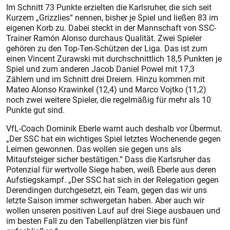
Im Schnitt 73 Punkte erzielten die Karlsruher, die sich seit
Kurzem „Grizzlies“ nennen, bisher je Spiel und ließen 83 im
eigenen Korb zu. Dabei steckt in der Mannschaft von SSC-
Trainer Ramón Alonso durchaus Qualität. Zwei Spieler
gehören zu den Top-Ten-Schützen der Liga. Das ist zum
einen Vincent Zurawski mit durchschnittlich 18,5 Punkten je
Spiel und zum anderen Jacob Daniel Powel mit 17,3
Zählern und im Schnitt drei Dreiern. Hinzu kommen mit
Mateo Alonso Krawinkel (12,4) und Marco Vojtko (11,2)
noch zwei weitere Spieler, die regelmäßig für mehr als 10
Punkte gut sind.
VfL-Coach Dominik Eberle warnt auch deshalb vor Übermut.
„Der SSC hat ein wichtiges Spiel letztes Wochenende gegen
Leimen gewonnen. Das wollen sie gegen uns als
Mitaufsteiger sicher bestätigen.“ Dass die Karlsruher das
Potenzial für wertvolle Siege haben, weiß Eberle aus deren
Aufstiegskampf. „Der SSC hat sich in der Relegation gegen
Derendingen durchgesetzt, ein Team, gegen das wir uns
letzte Saison immer schwergetan haben. Aber auch wir
wollen unseren positiven Lauf auf drei Siege ausbauen und
im besten Fall zu den Tabellenplätzen vier bis fünf