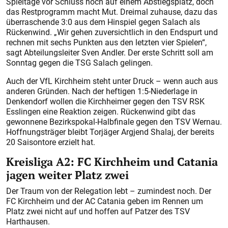
Spieltage vor Schluss noch auf einem Abstiegsplatz, doch
das Restprogramm macht Mut. Dreimal zuhause, dazu das
überraschende 3:0 aus dem Hinspiel gegen Salach als
Rückenwind. „Wir gehen zuversichtlich in den Endspurt und
rechnen mit sechs Punkten aus den letzten vier Spielen“,
sagt Abteilungsleiter Sven Andler. Der erste Schritt soll am
Sonntag gegen die TSG Salach gelingen.
Auch der VfL Kirchheim steht unter Druck – wenn auch aus
anderen Gründen. Nach der heftigen 1:5-Niederlage in
Denkendorf wollen die Kirchheimer gegen den TSV RSK
Esslingen eine Reaktion zeigen. Rückenwind gibt das
gewonnene Bezirkspokal-Halbfinale gegen den TSV Wernau.
Hoffnungsträger bleibt Torjäger Argjend Shalaj, der bereits
20 Saisontore erzielt hat.
Kreisliga A2: FC Kirchheim und Catania
jagen weiter Platz zwei
Der Traum von der Relegation lebt – zumindest noch. Der
FC Kirchheim und der AC Catania geben im Rennen um
Platz zwei nicht auf und hoffen auf Patzer des TSV
Harthausen.