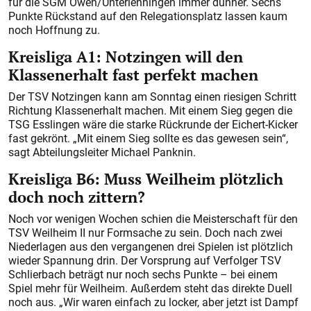
für die SGM Owen/Unterlenningen immer dünner. Sechs
Punkte Rückstand auf den Relegationsplatz lassen kaum
noch Hoffnung zu.
Kreisliga A1: Notzingen will den
Klassenerhalt fast perfekt machen
Der TSV Notzingen kann am Sonntag einen riesigen Schritt
Richtung Klassenerhalt machen. Mit einem Sieg gegen die
TSG Esslingen wäre die starke Rückrunde der Eichert-Kicker
fast gekrönt. „Mit einem Sieg sollte es das gewesen sein“,
sagt Abteilungsleiter Michael Panknin.
Kreisliga B6: Muss Weilheim plötzlich
doch noch zittern?
Noch vor wenigen Wochen schien die Meisterschaft für den
TSV Weilheim II nur Formsache zu sein. Doch nach zwei
Niederlagen aus den vergangenen drei Spielen ist plötzlich
wieder Spannung drin. Der Vorsprung auf Verfolger TSV
Schlierbach beträgt nur noch sechs Punkte – bei einem
Spiel mehr für Weilheim. Außerdem steht das direkte Duell
noch aus. „Wir waren einfach zu locker, aber jetzt ist Dampf