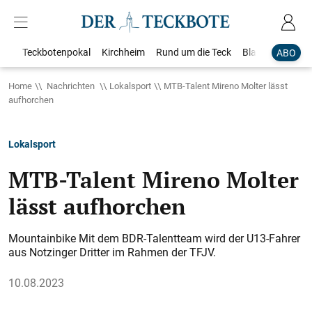
Teckbotenpokal
Kirchheim
Rund um die Teck
Blaulicht
Loka
ABO
Home
Nachrichten
Lokalsport
MTB-Talent Mireno Molter lässt
aufhorchen
Lokalsport
MTB-Talent Mireno Molter
lässt aufhorchen
Mountainbike Mit dem BDR-Talentteam wird der U13-Fahrer
aus Notzinger Dritter im Rahmen der TFJV.
10.08.2023