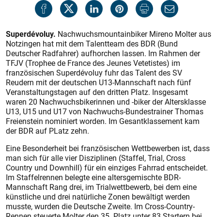
Superdévoluy.
Nachwuchsmountainbiker Mireno Molter aus
Notzingen hat mit dem Talentteam des BDR (Bund
Deutscher Radfahrer) aufhorchen lassen. Im Rahmen der
TFJV (Trophee de France des Jeunes Vetetistes) im
französischen Superdévoluy fuhr das Talent des SV
Reudern mit der deutschen U13-Mannschaft nach fünf
Veranstaltungstagen auf den dritten Platz. Insgesamt
waren 20 Nachwuchsbikerinnen und -biker der Altersklasse
U13, U15 und U17 von Nachwuchs-Bundestrainer Thomas
Freienstein nominiert worden. Im Gesantklassement kam
der BDR auf PLatz zehn.
Eine Besonderheit bei französischen Wettbewerben ist, dass
man sich für alle vier Disziplinen (Staffel, Trial, Cross
Country und Downhill) für ein einziges Fahrrad entscheidet.
Im Staffelrennen belegte eine altersgemischte BDR-
Mannschaft Rang drei, im Trialwettbewerb, bei dem eine
künstliche und drei natürliche Zonen bewältigt werden
musste, wurden die Deutsche Zweite. Im Cross-Country-
Rennen steuerte Molter den 35. Platz unter 83 Startern bei.