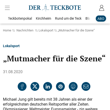
Teckbotenpokal
Kirchheim
Rund um die Teck
Blaulicht
Loka
ABO
Home
Nachrichten
Lokalsport
„Mutmacher für die Szene“
Lokalsport
„Mutmacher für die Szene“
31.08.2020
Michael Jung gilt bereits mit 38 Jahren als einer der
erfolgreichsten deutschen Reitsportler aller Zeiten.
Olympiasieger, Weltmeis­ter, Europameister - zig weitere