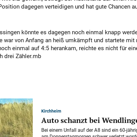
Position dagegen verteidigen und hat gute Chancen au
issingen könnte es dagegen noch einmal knapp werd
tie war von Anfang an heiß umkämpft und startete mit
och einmal auf 4:5 herankam, reichte es nicht für ei
h drei Zähler.mb
Kirchheim
Auto schanzt bei Wendlinge
Bei einem Unfall auf der A 8 sind ein 60-jähr
am Donnerstagmorgen schwer verletzt word