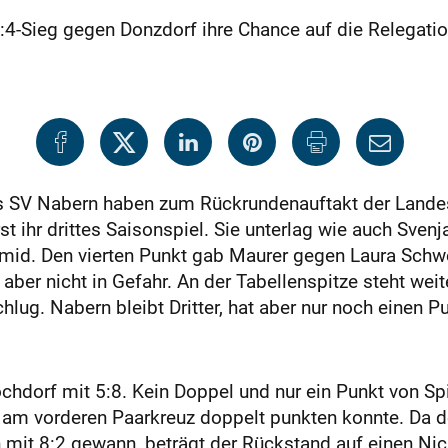
4-Sieg gegen Donzdorf ihre Chance auf die Relegation
es SV Nabern haben zum Rückrundenauftakt der Landes
t ihr drittes Saisonspiel. Sie unterlag wie auch Svenj
id. Den vierten Punkt gab Maurer gegen Laura Schwei
ber nicht in Gefahr. An der Tabellenspitze steht weite
chlug. Nabern bleibt Dritter, hat aber nur noch einen 
hdorf mit 5:8. Kein Doppel und nur ein Punkt von Spi
ie am vorderen Paarkreuz doppelt punkten konnte. Da 
it 8:2 gewann, beträgt der Rückstand auf einen Nich