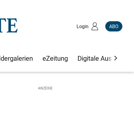
Login
ABO
ldergalerien
eZeitung
Digitale Ausgaben