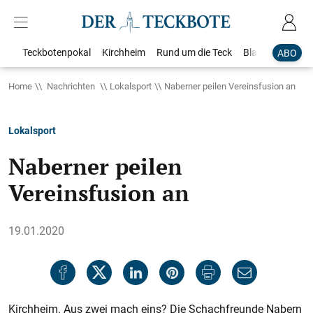
Teckbotenpokal
Kirchheim
Rund um die Teck
Blaulicht
Loka
ABO
Home
Nachrichten
Lokalsport
Naberner peilen Vereinsfusion an
Lokalsport
Naberner peilen
Vereinsfusion an
19.01.2020
Kirchheim. Aus zwei mach eins? Die Schachfreunde Nabern