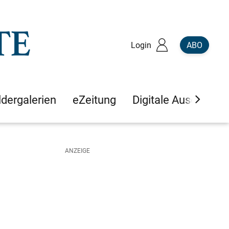
Login
ABO
ldergalerien
eZeitung
Digitale Ausgaben