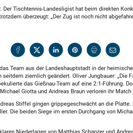
r Tischtennis-Landesligist hat beim direkten Konkur
trotzdem überzeugt: „Der Zug ist noch nicht abgefahre
n das Team aus der Landeshauptstadt in der heimische
h seitdem ziemlich geändert. Oliver Jungbauer: „Die 
pekulierte das Gießnau-Team auf eine 2:1-Führung. Do
Michael Giotta und Andreas Braun verloren ihr Match
dreas Stiffel gingen grippegeschwächt an die Platte. 
er. Die beiden Siege im ersten Durchgang von Micha
klaren Niederlagen von Matthias Schanzer und Andrea