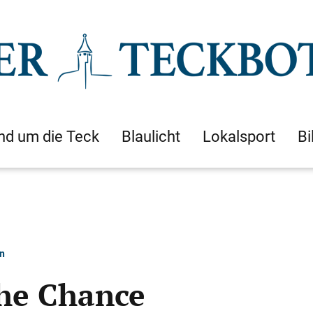
nd um die Teck
Blaulicht
Lokalsport
Bi
en
he Chance