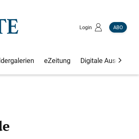
Login
ABO
ldergalerien
eZeitung
Digitale Ausgaben
de