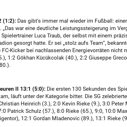
 (1:2):
Das gibt‘s immer mal wieder im Fußball: einen 
. „Das war eine deutliche Leistungssteigerung im Ve
 Spielertrainer Luca Traub, der selbst mit einem präzi
ion gesorgt hatte. Er sei „stolz aufs Team“, bekannt
 FC-Kicker bei nachlassenden Energievorräten nicht m
.), 1:2 Gökhan Kücükcolak (40.), 2:2 Giuseppe Greco (
80.).
ren II 13:1 (5:0):
Die ersten 130 Sekunden des Spie
, läuft unter der Kategorie bitter. Die SG zelebrierte
hristian Heinrich (3.), 2:0 Kevin Rieke (9.), 3:0 Peter 
7:0 Patrick Schulz (57.), 8:0 Rieke (65.), 9:0, 10:0 M
Eigentor), 12:1 Gordan Mladenovic (89.), 13:1 Rieke (