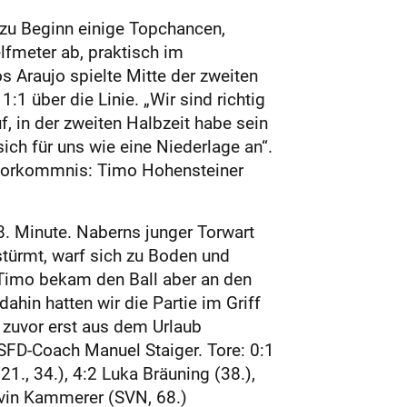
s zu Beginn einige Topchancen,
lfmeter ab, praktisch im
s Araujo spielte Mitte der zweiten
:1 über die Linie. „Wir sind richtig
, in der zweiten Halbzeit habe sein
ch für uns wie eine Niederlage an“.
s Vorkommnis: Timo Hohensteiner
. Minute. Naberns junger Torwart
ürmt, warf sich zu Boden und
„Timo bekam den Ball aber an den
hin hatten wir die Partie im Griff
z zuvor erst aus dem Urlaub
 SFD-Coach Manuel Staiger. Tore: 0:1
21., 34.), 4:2 Luka Bräuning (38.),
arvin Kammerer (SVN, 68.)