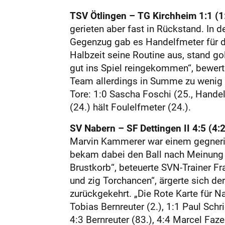
TSV Ötlingen – TG Kirchheim 1:1 (1:
gerieten aber fast in Rückstand. In 
Gegenzug gab es Handelfmeter für die
Halbzeit seine Routine aus, stand gol
gut ins Spiel reingekommen“, bewert
Team allerdings in Summe zu wenig T
Tore: 1:0 Sascha Foschi (25., Hande
(24.) hält Foulelfmeter (24.).
SV Nabern – SF Dettingen II 4:5 (4:2
Marvin Kammerer war einem gegneri
bekam dabei den Ball nach Meinung d
Brustkorb“, beteuerte SVN-Trainer Fr
und zig Torchancen“, ärgerte sich de
zurückgekehrt. „Die Rote Karte für N
Tobias Bernreuter (2.), 1:1 Paul Schri
4:3 Bernreuter (83.), 4:4 Marcel Faz