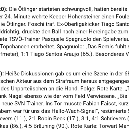
0):
Die Ötlinger starteten schwungvoll, hatten bereit
der 24. Minute wehrte Keeper Hohensteiner einen Foule
 Ötlinger. Foschi traf. Ex-Oberligakicker Tiago Santo
drichtig, drückte den Ball nach einer Hereingabe zum 1
ete TSVÖ-Trainer Pasquale Spagnuolo den Spielverlauf
opchancen erarbeitet. Spagnuolo: „Das Remis fühlt si
lfmeter), 1:1 Tiago Santos Araujo (65.). Besondere
):
Heiße Diskussionen gab es um eine Szene in der 68
schen Akteur aus dem Strafraum heraus entgegengest
es Unparteiischen an die Hand. Folge: Rote Karte. 
ank Nagel ebenso wie der vom Feld Verwiesene. „Bis da
r neue SVN-Trainer. Ins Tor musste Fabian Faisst, kur
abern war für uns das Hallo-Wach-Signal“, resümierte
evers (11.), 2:1 Robin Beck (17.), 3:1, 4:1 Schrievers (
ekas (86.), 4:5 Bräuning (90.). Rote Karte: Torwart M