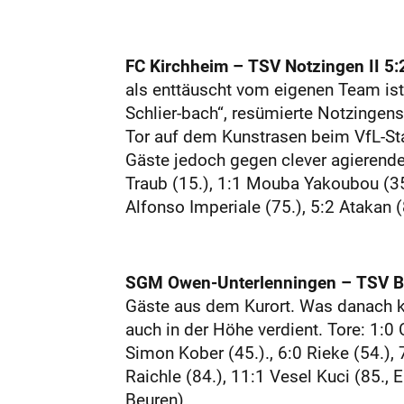
FC Kirchheim – TSV Notzingen II 5:2
als enttäuscht vom eigenen Team ist
Schlier-bach“, resümierte Notzingens
Tor auf dem Kunstrasen beim VfL-Stad
Gäste jedoch gegen clever agierende
Traub (15.), 1:1 Mouba Yakoubou (35
Alfonso Imperiale (75.), 5:2 Atakan (
SGM Owen-Unterlenningen – TSV Beu
Gäste aus dem Kurort. Was danach kam
auch in der Höhe verdient. Tore: 1:0 C
Simon Kober (45.)., 6:0 Rieke (54.), 
Raichle (84.), 11:1 Vesel Kuci (85., 
Beuren).