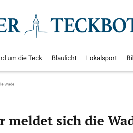
nd um die Teck
Blaulicht
Lokalsport
Bi
die Wade
 meldet sich die Wa