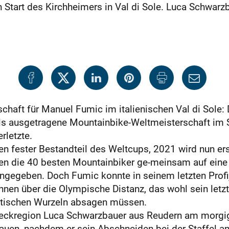
 Start des Kirchheimers in Val di Sole. Luca Schwarzb
schaft für Manuel Fumic im italienischen Val di Sole: 
als ausgetragene Mountainbike-Weltmeisterschaft im S
rletzte.
ren fester Bestandteil des Weltcups, 2021 wird nun er
ten die 40 besten Mountainbiker ge-meinsam auf eine 
ngegeben. Doch Fumic konnte in seinem letzten Profij
nnen über die Olympische Distanz, das wohl sein letz
atischen Wurzeln absagen müssen.
er Teckregion Luca Schwarzbauer aus Reudern am morg
rauen, nachdem er sein Abschneiden bei der Staffel ana