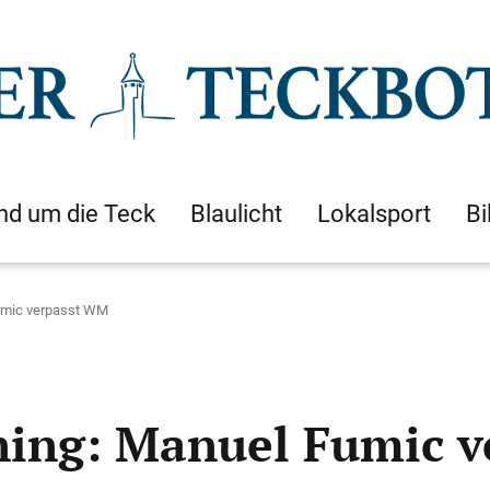
nd um die Teck
Blaulicht
Lokalsport
Bi
Fumic verpasst WM
ning: Manuel Fumic 