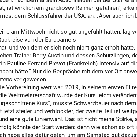
t, ist wirklich ein grandioses Rennen gefahren“, erka
os, dem Schlussfahrer der USA, an. „Aber auch ich bi
ine am Mittwoch nicht so gut angefühlt hatten, lag w
Rückreise von der Europameis-
at, und von dem er sich noch nicht ganz erholt hatte.
hen Trainer Barry Austin und dessen Schützlingen,
 Pauline Ferrand-Prevot (Frankreich) intensiv auf die
macht hätte.“ Nur die Gespräche mit dem vor Ort anw
intensiver gewesen.
 Vorbereitung wert war. 2019, in seinem ersten Elite
 die Weltmeisterschaft wurde der Kurs leicht veränder
 zugeschnittene Kurs“, musste Schwarzbauer nach dem
t jetzt steiler und verblockter, der zweite Teil ist wei
nd eine gute Linienwahl. Das ist nicht meine Stärke
rfolg könnte der Start werden: denn wie schon so oft
„Ich habe alles dafür getan, um am Samstag gut dazus