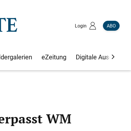
Login
ABO
ldergalerien
eZeitung
Digitale Ausgaben
verpasst WM