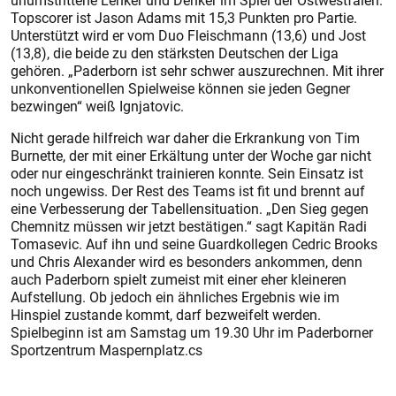
unumstrittene Lenker und Denker im Spiel der Ostwestfalen.
Topscorer ist Jason Adams mit 15,3 Punkten pro Partie.
Unterstützt wird er vom Duo Fleischmann (13,6) und Jost
(13,8), die beide zu den stärksten Deutschen der Liga
gehören. „Paderborn ist sehr schwer auszurechnen. Mit ihrer
unkonventionellen Spielweise können sie jeden Gegner
bezwingen“ weiß Ignjatovic.
Nicht gerade hilfreich war daher die Erkrankung von Tim
Burnette, der mit einer Erkältung unter der Woche gar nicht
oder nur eingeschränkt trainieren konnte. Sein Einsatz ist
noch ungewiss. Der Rest des Teams ist fit und brennt auf
eine Verbesserung der Tabellensituation. „Den Sieg gegen
Chemnitz müssen wir jetzt bestätigen.“ sagt Kapitän Radi
Tomasevic. Auf ihn und seine Guardkollegen Cedric Brooks
und Chris Alexander wird es besonders ankommen, denn
auch Paderborn spielt zumeist mit einer eher kleineren
Aufstellung. Ob jedoch ein ähnliches Ergebnis wie im
Hinspiel zustande kommt, darf bezweifelt werden.
Spielbeginn ist am Samstag um 19.30 Uhr im Paderborner
Sportzentrum Maspernplatz.cs