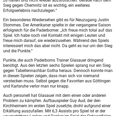
zu halten und nicht wieder abzurutschen. Gerade nach dem
Sieg gegen Chemnitz ist es wichtig, ein weiteres
Erfolgserlebnis nachzulegen.“
Ein besonderes Wiedersehen gibt es für Neuzugang Justin
Stommes. Der Amerikaner spielte in der vergangene Saison
erfolgreich für die Paderborner. „Ich freue mich total auf das
Spiel. Ich habe noch viel Kontakt mit einigen Leuten und
freue mich da­rauf, sie wiederzusehen. Während des Spiels
interessiert mich das aber nicht. Da geht es nur um den Sieg
und die Punkte.“
Punkte, die auch Paderborns Trainer Glasauer dringend
benötigt. Aus den letzten sechs Spielen sprang nur ein Sieg
gegen Tabellennachbar Gotha heraus. Dennoch konnte man
in diesen Spielen zeigen, dass man sich vor niemand
verstecken muss. Selbst gegen die Favoriten aus Göttingen
und Karlsruhe verlor man nur knapp.
Auch personell hat Glasauer mit dem einen oder anderen
Problem zu kämpfen. Aufbauspieler Guy Aud, der den
Kirchheimern im ersten Spiel zusetzte, droht aufgrund einer
Erkältung auszufallen. Mit 6,3 Assists pro Spiel ist er der