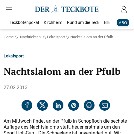
Teckbotenpokal
Kirchheim
Rund um die Teck
Blaulicht
Loka
ABO
Home
Nachrichten
Lokalsport
Nachtslalom an der Pfulb
Lokalsport
Nachtslalom an der Pfulb
27.02.2013
Am Mittwoch findet an der Pfulb in Schopfloch die sechste
Auflage des Nachtslaloms statt, heuer erstmals um den
Sport Holl-Cup. „Die Schneelage ist unverändert gut. Wir