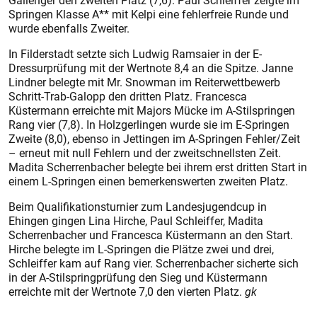
Gallenger den zweiten Platz (7,6). Paul Schleiffer zeigte im
Springen Klasse A** mit Kelpi eine fehlerfreie Runde und
wurde ebenfalls Zweiter.
In Filderstadt setzte sich Ludwig Ramsaier in der E-
Dressurprüfung mit der Wertnote 8,4 an die Spitze. Janne
Lindner belegte mit Mr. Snowman im Reiterwettbewerb
Schritt-Trab-Galopp den dritten Platz. Francesca
Küstermann erreichte mit Majors Mücke im A-Stilspringen
Rang vier (7,8). In Holzgerlingen wurde sie im E-Springen
Zweite (8,0), ebenso in Jettingen im A-Springen Fehler/Zeit
– erneut mit null Fehlern und der zweitschnellsten Zeit.
Madita Scherrenbacher belegte bei ihrem erst dritten Start in
einem L-Springen einen bemerkenswerten zweiten Platz.
Beim Qualifikationsturnier zum Landesjugendcup in
Ehingen gingen Lina Hirche, Paul Schleiffer, Madita
Scherrenbacher und Francesca Küstermann an den Start.
Hirche belegte im L-Springen die Plätze zwei und drei,
Schleiffer kam auf Rang vier. Scherrenbacher sicherte sich
in der A-Stilspringprüfung den Sieg und Küstermann
erreichte mit der Wertnote 7,0 den vierten Platz.
gk