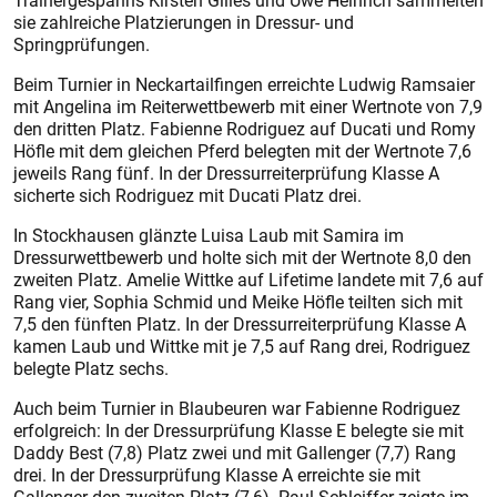
Trainergespanns Kirsten Gilles und Uwe Heinrich sammelten
sie zahlreiche Platzierungen in Dressur- und
Springprüfungen.
Beim Turnier in Neckartailfingen erreichte Ludwig Ramsaier
mit Angelina im Reiterwettbewerb mit einer Wertnote von 7,9
den dritten Platz. Fabienne Rodriguez auf Ducati und Romy
Höfle mit dem gleichen Pferd belegten mit der Wertnote 7,6
jeweils Rang fünf. In der Dressurreiterprüfung Klasse A
sicherte sich Rodriguez mit Ducati Platz drei.
In Stockhausen glänzte Luisa Laub mit Samira im
Dressurwettbewerb und holte sich mit der Wertnote 8,0 den
zweiten Platz. Amelie Wittke auf Lifetime landete mit 7,6 auf
Rang vier, Sophia Schmid und Meike Höfle teilten sich mit
7,5 den fünften Platz. In der Dressurreiterprüfung Klasse A
kamen Laub und Wittke mit je 7,5 auf Rang drei, Rodriguez
belegte Platz sechs.
Auch beim Turnier in Blaubeuren war Fabienne Rodriguez
erfolgreich: In der Dressurprüfung Klasse E belegte sie mit
Daddy Best (7,8) Platz zwei und mit Gallenger (7,7) Rang
drei. In der Dressurprüfung Klasse A erreichte sie mit