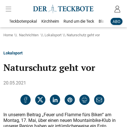
Teckbotenpokal
Kirchheim
Rund um die Teck
Blaulicht
Loka
ABO
Home
Nachrichten
Lokalsport
Naturschutz geht vor
Lokalsport
Naturschutz geht vor
20.05.2021
In unserem Beitrag „Feuer und Flamme fürs Biken“ am
Montag, 17. Mai, über einen neuen Mountainbike-Klub in
unserer Region haben wir irrtümlicherweise ein Foto