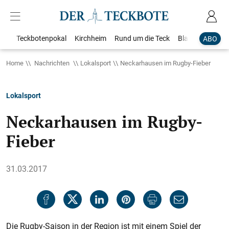
Teckbotenpokal
Kirchheim
Rund um die Teck
Blaulicht
Loka
ABO
Home
Nachrichten
Lokalsport
Neckarhausen im Rugby-Fieber
Lokalsport
Neckarhausen im Rugby-
Fieber
31.03.2017
Die Rugby-Saison in der Region ist mit einem Spiel der