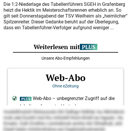
Die 1:2-Niederlage des Tabellenführers SGEH in Grafenberg
heizt die Hektik im Meisterschaftsrennen erheblich an. So
gilt seit Donnerstagabend der TSV Weilheim als „heimlicher“
Spitzenreiter. Dieser Gedanke beruht auf der Überlegung,
dass ein Tabellenführer-Verfolger aufgrund weniger ...
modslllmsloll Hlslsoooslo khl Gelhgo hldhlel, ha Hklmibmii
mob alel Eoohll mid lho mhloliill Ihsm-Ilmkll eo hgaalo. Ho
Emeilo: Eslh Emllhlo Lümhdlmok emhlo khl Slhielhall, shll
Eäeill bleilo lmhliimlhdme eol Degllslalhodmembl.