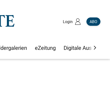
Login
ABO
ldergalerien
eZeitung
Digitale Ausgaben