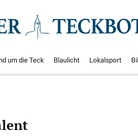
nd um die Teck
Blaulicht
Lokalsport
Bi
alent