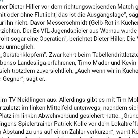
en
iner Dieter Hiller vor dem richtungsweisenden Match
it oder ohne Flutlicht, das ist die Ausgangslage“, sa
 ihn nicht. Davor Messerschmidt (Gelb-Rot in Kuchen
rzichten. Der Ex-VfL-Jugendspieler aus Wernau wurd
oht sogar eine Operation“, berichtet Dieter Hiller. D
zu unmöglich.
 „Gerstenklopfern“. Zwar kehrt beim Tabellendrittlet
 ebenso Landesliga-erfahrenen, Timo Mader und Kevin 
 sich trotzdem zuversichtlich. „Auch wenn wir in Kuche
 Gegner“, sagt er.
eim TV Neidlingen aus. Allerdings gibt es mit Tim Moh
 zuletzt im linken Mittelfeld unterwegs, nachdem si
latz im linken Abwehrverbund gesichert hatte. „Grund
ingens Spielertrainer Patrick Kölle vor dem Lokaltreff
Abstand zu uns auf einen Zähler verkürzen“, warnt Kö