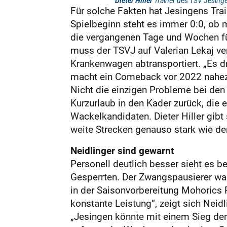
Dieter Hiller
Trainer des TSV Jesing
Für solche Fakten hat Jesingens Tra
Spielbeginn steht es immer 0:0, ob m
die vergangenen Tage und Wochen für
muss der TSVJ auf Valerian Lekaj ve
Krankenwagen abtransportiert. „Es dr
macht ein Comeback vor 2022 nahe
Nicht die einzigen Probleme bei den
Kurzurlaub in den Kader zurück, die
Wackelkandidaten. Dieter Hiller gibt
weite Strecken genauso stark wie der
Neidlinger sind gewarnt
Personell deutlich besser sieht es b
Gesperrten. Der Zwangspausierer war
in der Saisonvorbereitung Mohorics P
konstante Leistung“, zeigt sich Neidl
„Jesingen könnte mit einem Sieg den 