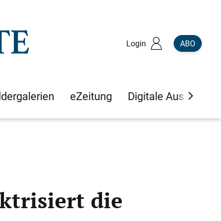
Login
ABO
ldergalerien
eZeitung
Digitale Ausgaben
ktrisiert die