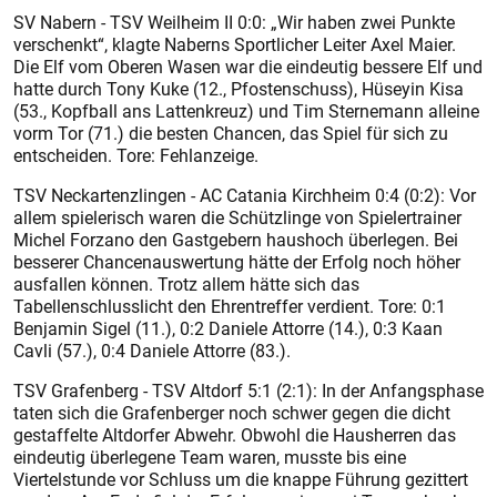
SV Nabern - TSV Weilheim II 0:0: „Wir haben zwei Punkte
verschenkt“, klagte Naberns Sportlicher Leiter Axel Maier.
Die Elf vom Oberen Wasen war die eindeutig bessere Elf und
hatte durch Tony Kuke (12., Pfostenschuss), Hüseyin Kisa
(53., Kopfball ans Lattenkreuz) und Tim Sternemann alleine
vorm Tor (71.) die besten Chancen, das Spiel für sich zu
entscheiden. Tore: Fehlanzeige.
TSV Neckartenzlingen - AC Catania Kirchheim 0:4 (0:2): Vor
allem spielerisch waren die Schützlinge von Spielertrainer
Michel Forzano den Gastgebern haushoch überlegen. Bei
besserer Chancenauswertung hätte der Erfolg noch höher
ausfallen können. Trotz allem hätte sich das
Tabellenschlusslicht den Ehrentreffer verdient. Tore: 0:1
Benjamin Sigel (11.), 0:2 Daniele Attorre (14.), 0:3 Kaan
Cavli (57.), 0:4 Daniele Attorre (83.).
TSV Grafenberg - TSV Altdorf 5:1 (2:1): In der Anfangsphase
taten sich die Grafenberger noch schwer gegen die dicht
gestaffelte Altdorfer Abwehr. Obwohl die Hausherren das
eindeutig überlegene Team waren, musste bis eine
Viertelstunde vor Schluss um die knappe Führung gezittert