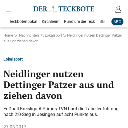
Teckbotenpokal
Kirchheim
Rund um die Teck
Blaulicht
Loka
ABO
Home
Nachrichten
Lokalsport
Neidlinger nutzen Dettinger Patzer
aus und ziehen davon
Lokalsport
Neidlinger nutzen
Dettinger Patzer aus und
ziehen davon
Fußball Kreisliga-A-Primus TVN baut die Tabellenführung
nach 2:0-Sieg in Jesingen auf acht Punkte aus.
27.03.2017