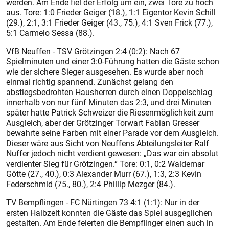
werden. Am Ende fiel der Erfolg um ein, zwei Tore zu hoch
aus. Tore: 1:0 Frieder Geiger (18.), 1:1 Eigentor Kevin Schill
(29.), 2:1, 3:1 Frieder Geiger (43., 75.), 4:1 Sven Frick (77.),
5:1 Carmelo Sessa (88.).
VfB Neuffen - TSV Grötzingen 2:4 (0:2): Nach 67
Spielminuten und einer 3:0-Führung hatten die Gäste schon
wie der sichere Sieger ausgesehen. Es wurde aber noch
einmal richtig spannend. Zunächst gelang den
abstiegsbedrohten Hausherren durch einen Doppelschlag
innerhalb von nur fünf Minuten das 2:3, und drei Minuten
später hatte Patrick Schweizer die Riesenmöglichkeit zum
Ausgleich, aber der Grötzinger Torwart Fabian Gresser
bewahrte seine Farben mit einer Parade vor dem Ausgleich.
Dieser wäre aus Sicht von Neuffens Abteilungsleiter Ralf
Nuffer jedoch nicht verdient gewesen: „Das war ein absolut
verdienter Sieg für Grötzingen.“ Tore: 0:1, 0:2 Waldemar
Götte (27., 40.), 0:3 Alexander Murr (67.), 1:3, 2:3 Kevin
Federschmid (75., 80.), 2:4 Phillip Mezger (84.).
TV Bempflingen - FC Nürtingen 73 4:1 (1:1): Nur in der
ersten Halbzeit konnten die Gäste das Spiel ausgeglichen
gestalten. Am Ende feierten die Bempflinger einen auch in