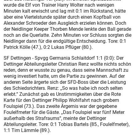
wurde die Elf von Trainer Harry Wolter nach wenigen
Minuten kalt erwischt und lag mit 0:1 im Rückstand, hätte
aber eine Viertelstunde später durch einen Kopfball von
Alexander Schroeder den Ausgleich erzielen können. Doch
der Neidlinger Keeper Thorben Mende lenkte den Ball gerade
noch an die Querlatte. Zehn Minuten vor Schluss sorgten die
Neidlinger dann für die endgültige Entscheidung. Tore: 0:1
Patrick Kölle (47.), 0:2 Lukas Pflüger (80.).
SF Dettingen - Spvgg Germania Schlaitdorf 1:1 (0:0): Der
Dettinger Abteilungsleiter Christian Renz wollte nichts schön
reden, denn er wusste zu genau, dass seine Mannschaft zu
wenig investiert hatte, um die Partie zu gewinnen. Auf der
anderen Seite ärgerte sich der SFD-Boss über die Leistung
des Schiedsrichters. Renz: „So was habe ich noch selten
erlebt.“ Zunächst gab es Unstimmigkeiten über die Rote
Karte für den Dettinger Philipp Wohlfahrt nach grobem
Foulspiel (73.). Das zweite Ärgernis war der gegebene
Foulelfmeter für die Gäste. „Das Foulspiel war fünf Meter
außerhalb des Strafraums“, meinte der Dettinger
Abteilungsleiter. Tore: 0:1 Tobias Bartels (85., Foulelfmeter),
1:1 Tim Lämmle (89.).