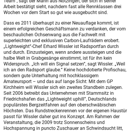
Team“, sagt der Mann aus Notzingen, der sich in seiner
Arbeit bestätigt sieht, nachdem fast alle Rennklassen drei
Wochen vor dem Start so gut wie ausgebucht sind.
Dass es 2011 überhaupt zu einer Neuauflage kommt, ist
einem erfolgreichen Geschäftsmann zu verdanken, der vom
beschaulichen Ochsenwang aus die Fachwelt mit
superleichten und exklusiven Carbon-Laufrädern erobert.
„Lightweight“-Chef Erhard Wissler ist Radsportfan durch
und durch. Einzusteigen, wenn andere aussteigen und die
halbe Welt in Grabgesänge einstimmt, ist für ihn kein
Widerspruch. „Ich will ein Signal setzen“, sagt Wissler. „Weil
ich an den Radsport glaube.“ Keine hochdotierte Profischau,
sondern gute Unterhaltung mit hochklassigem
Amateursport – und das auf lange Sicht: Mit dem GP
Kirchheim will Wissler sich ein zweites Standbein zulegen.
Seit 2006 betreibt das Unternehmen mit Stammsitz in
Friedrichshafen das „Lightweight uphill“, Deutschlands
populärstes Bergzeitfahren auf den oberschwäbischen
Höchsten. Das Rundstreckenrennen vor der eigenen Haustür
passt für Wissler daher gut ins Konzept. Am Rahmen der
Veranstaltung, die 2009 trotz Sonnenscheins und
Hochspannung in puncto Zuschauer an Schwindsucht litt,