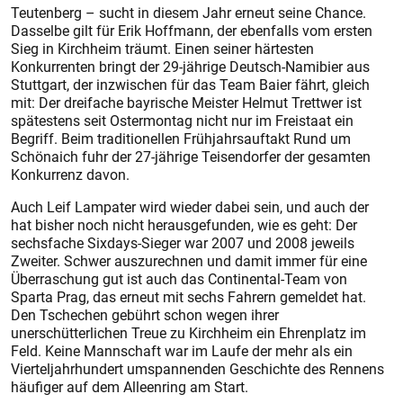
Teutenberg – sucht in diesem Jahr erneut seine Chance.
Dasselbe gilt für Erik Hoffmann, der ebenfalls vom ersten
Sieg in Kirchheim träumt. Einen seiner härtesten
Konkurrenten bringt der 29-jährige Deutsch-Namibier aus
Stuttgart, der inzwischen für das Team Baier fährt, gleich
mit: Der dreifache bayrische Meister Helmut Trettwer ist
spätestens seit Ostermontag nicht nur im Freistaat ein
Begriff. Beim traditionellen Frühjahrsauftakt Rund um
Schönaich fuhr der 27-jährige Teisendorfer der gesamten
Konkurrenz davon.
Auch Leif Lampater wird wieder dabei sein, und auch der
hat bisher noch nicht herausgefunden, wie es geht: Der
sechsfache Sixdays-Sieger war 2007 und 2008 jeweils
Zweiter. Schwer auszurechnen und damit immer für eine
Überraschung gut ist auch das Continental-Team von
Sparta Prag, das erneut mit sechs Fahrern gemeldet hat.
Den Tschechen gebührt schon wegen ihrer
unerschütterlichen Treue zu Kirchheim ein Ehrenplatz im
Feld. Keine Mannschaft war im Laufe der mehr als ein
Vierteljahrhundert umspannenden Geschichte des Rennens
häufiger auf dem Alleenring am Start.