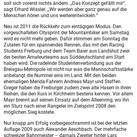
soll sich vorerst nichts ändern. „Das Konzept gefällt mir“,
sagt Erhard Wissler. „Wir werden aber ganz genau auf die
Menschen hören und uns weiterentwickeln.“
Neu ist 2011 die Rückkehr zum eintägigen Modus. Den
vorgeschalteten Citysprint der Mountainbiker am Samstag
wird es nicht mehr geben. Dafür stimmen am Sonntag die
Zutaten für ein spannendes Rennen, das mit den Racing
Students Freiburg und dem Team Baier aus Landshut zwei
der besten Amateurteams aus Süddeutschland am Start
haben wird. Die radelnde Studentenverbindung aus der
Breisgau-Metropole ist nicht nur was die Mannschaftsstärke
anbelangt die Nummer eins im Land. Mit den beiden
ehemaligen Merida-Fahrern Andreas Mayr und Steffen
Greger haben die Freiburger zudem zwei alte Hasen in ihren
Reihen, die den Kurs in Kirchheim bestens kennen. Vor allem
Mayr brennt auf seinen Einsatz auf dem Alleenring, wo ihn
ein Sturz nach einer Rangelei im Zielsprint 2008 den
möglichen Sieg kos­tete.
Nur knapp am Erfolg vorbeigeschrammt ist bei der letzten
Auflage 2009 auch Alexander Aeschbach. Der mehrfache
schweizer Bahnmeister – damals Zweiter hinter Lars