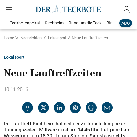
Teckbotenpokal
Kirchheim
Rund um die Teck
Blaulicht
Loka
ABO
Home
Nachrichten
Lokalsport
Neue Lauftreffzeiten
Lokalsport
Neue Lauftreffzeiten
10.11.2016
Der Lauftreff Kirchheim hat seit der Zeitumstellung neue
Trainingszeiten. Mittwochs ist um 14.45 Uhr Treffpunkt am
Wasserturm, um 18.30 Uhr am Stadion. Samstags geht‘s