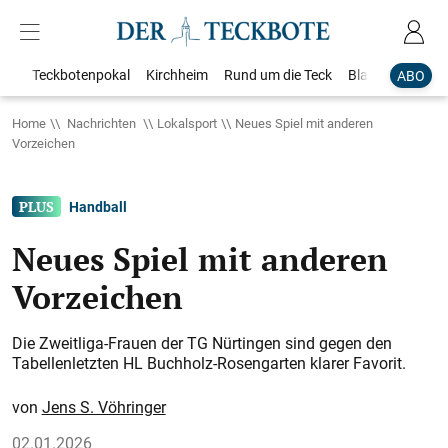
Teckbotenpokal
Kirchheim
Rund um die Teck
Blaulicht
Loka
ABO
Home
Nachrichten
Lokalsport
Neues Spiel mit anderen
Vorzeichen
Handball
Neues Spiel mit anderen
Vorzeichen
Die Zweitliga-Frauen der TG Nürtingen sind gegen den
Tabellenletzten HL Buchholz-Rosengarten klarer Favorit.
Jens S. Vöhringer
02.01.2026