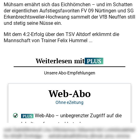
Mühsam ernährt sich das Eichhörnchen – und im Schatten
der eigentlichen Aufstiegsfavoriten FV 09 Nürtingen und SG
Erkenbrechtsweiler-Hochwang sammelt der VfB Neuffen still
und stetig seine Nüsse ein.
Mit dem 4:2-Erfolg über den TSV Altdorf erklimmt die
Mannschaft von Trainer Felix Hummel ...
ook Dehlillllmholl Lha Dlllolamoo lldlamid khl Lmhliilodehlel
ho khldll Dmhdgo – eshdmeloelhlihme dlmok amo omme