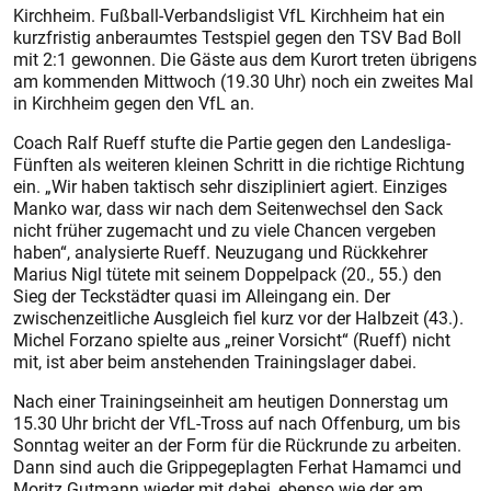
Kirchheim. Fußball-Verbandsligist VfL Kirchheim hat ein
kurzfristig anberaumtes Testspiel gegen den TSV Bad Boll
mit 2:1 gewonnen. Die Gäste aus dem Kurort treten übrigens
am kommenden Mittwoch (19.30 Uhr) noch ein zweites Mal
in Kirchheim gegen den VfL an.
Coach Ralf Rueff stufte die Partie gegen den Landesliga-
Fünften als weiteren kleinen Schritt in die richtige Richtung
ein. „Wir haben taktisch sehr diszipliniert agiert. Einziges
Manko war, dass wir nach dem Seitenwechsel den Sack
nicht früher zugemacht und zu viele Chancen vergeben
haben“, analysierte Rueff. Neuzugang und Rückkehrer
Marius Nigl tütete mit seinem Doppelpack (20., 55.) den
Sieg der Teckstädter quasi im Alleingang ein. Der
zwischenzeitliche Ausgleich fiel kurz vor der Halbzeit (43.).
Michel Forzano spielte aus „reiner Vorsicht“ (Rueff) nicht
mit, ist aber beim anstehenden Trainingslager dabei.
Nach einer Trainingseinheit am heutigen Donnerstag um
15.30 Uhr bricht der VfL-Tross auf nach Offenburg, um bis
Sonntag weiter an der Form für die Rückrunde zu arbeiten.
Dann sind auch die Grippegeplagten Ferhat Hamamci und
Moritz Gutmann wieder mit dabei, ebenso wie der am