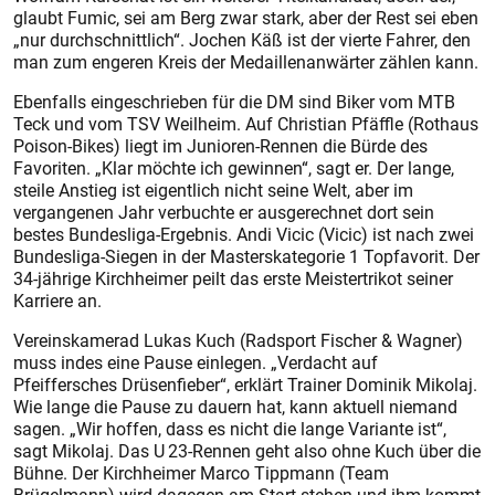
glaubt Fumic, sei am Berg zwar stark, aber der Rest sei eben
„nur durchschnittlich“. Jochen Käß ist der vierte Fahrer, den
man zum engeren Kreis der Medaillenanwärter zählen kann.
Ebenfalls eingeschrieben für die DM sind Biker vom MTB
Teck und vom TSV Weilheim. Auf Christian Pfäffle (Rothaus
Poison-Bikes) liegt im Junioren-Rennen die Bürde des
Favoriten. „Klar möchte ich gewinnen“, sagt er. Der lange,
steile Anstieg ist eigentlich nicht seine Welt, aber im
vergangenen Jahr verbuchte er ausgerechnet dort sein
bestes Bundesliga-Ergebnis. Andi Vicic (Vicic) ist nach zwei
Bundesliga-Siegen in der Masterskategorie 1 Topfavorit. Der
34-jährige Kirchheimer peilt das erste Meistertrikot seiner
Karriere an.
Vereinskamerad Lukas Kuch (Radsport Fischer & Wagner)
muss indes eine Pause einlegen. „Verdacht auf
Pfeiffersches Drüsenfieber“, erklärt Trainer Dominik Mikolaj.
Wie lange die Pause zu dauern hat, kann aktuell niemand
sagen. „Wir hoffen, dass es nicht die lange Variante ist“,
sagt Mikolaj. Das U 23-Rennen geht also ohne Kuch über die
Bühne. Der Kirchheimer Marco Tippmann (Team