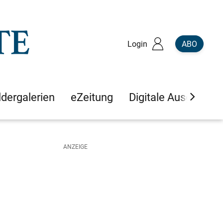
Login
ABO
ldergalerien
eZeitung
Digitale Ausgaben