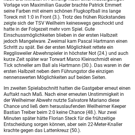
Vorlage von Maximilian Gauder brachte Patrick Emmert
seine Farben mit einem schönen Flugkopfball ins lange
Toreck mit 1:0 in Front (3.). Trotz des frühen Rückstandes
zeigte sich der TSV Weilheim keineswegs geschockt und
hatte in der Folgezeit mehr vom Spiel. Gute
Einschussmöglichkeiten blieben in der ersten Halbzeit
jedoch Mangelware. Zweimal kam Pascal Hartmann einen
Schritt zu spät. Bei der ersten Möglichkeit rettete ein
Regglisweiler Abwehrspieler in höchster Not (24.) und auch
kurze Zeit später war Torwart Marco Kleinschmidt einen
Tick schneller am Ball als Hartmann (30.). Das waren in der
ersten Halbzeit neben dem Führungstor die einzigen
nennenswerten Möglichkeiten auf beiden Seiten.
Im zweiten Spielabschnitt hatten die Gastgeber erneut einen
Auftakt nach Maß. Nach einer erneuten Unstimmigkeit in
der Weilheimer Abwehr nutzte Salvatore Mariano diese
Chance und ließ dem herauslaufenden Weilheimer Keeper
Bastian Treiber beim 2:0 keine Chance (48.). Nur zwei
Minuten später hätte Florian Steck für die frühzeitige
Entscheidung sorgen können, aber sein 22-Meter-Knaller
krachte gegen das Lattenkreuz (50.).