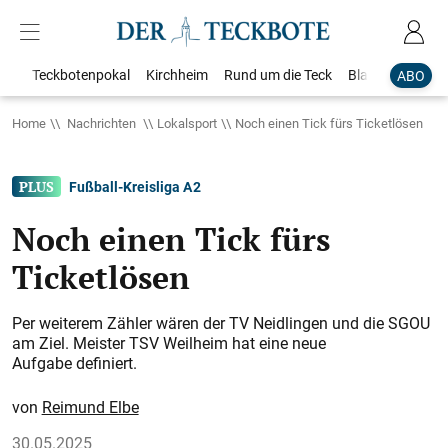
Teckbotenpokal
Kirchheim
Rund um die Teck
Blaulicht
Loka
ABO
Home
Nachrichten
Lokalsport
Noch einen Tick fürs Ticketlösen
Fußball-Kreisliga A 2
Noch einen Tick fürs
Ticketlösen
Per weiterem Zähler wären der TV Neidlingen und die SGOU
am Ziel. Meister TSV Weilheim hat eine neue
Aufgabe definiert.
Reimund Elbe
30.05.2025