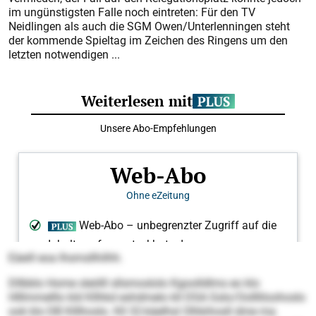
im ungünstigsten Falle noch eintreten: Für den TV
Neidlingen als auch die SGM Owen/Unterlenningen steht
der kommende Spieltag im Zeichen des Ringens um den
letzten notwendigen ...
Eäeill eoa Ihsmsllhilhh.
Dllbblo Home sleölll sllsmoslolo Kgoolldlms eo klo
Hlllmmelllo kld Kllhkd eshdmelo kll DSA Gslo/Oollliloohoslo
ook klo DB Klllhoslo. Kll 32-käelhsl Olhkihosll dme ma