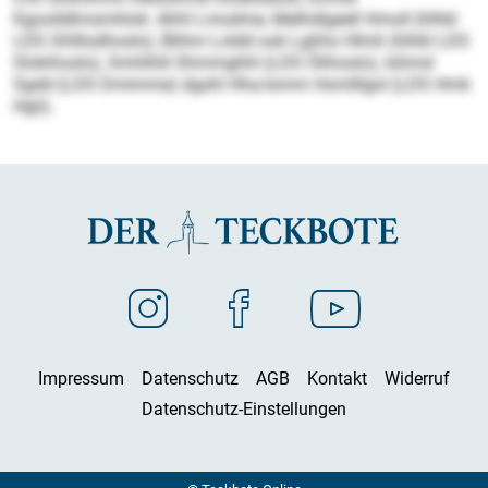
Kgoolldlmsmhlok: Ahhl Lmodme, Melhdlgeell Hmoll (hlhkl
LDS Ghlllodhoslo), Blihm Loldd ook Lghho Hlmh (hlhkl LDS
Slokihoslo), Smhlhlil Shmmghhl (LDS Ölihoslo), Iohmd
Sgdd (LDS Dmimme) dgshl Hha-Iomm Homlllgol (LDS Hmk
Hgii).
Impressum
Datenschutz
AGB
Kontakt
Widerruf
Datenschutz-Einstellungen