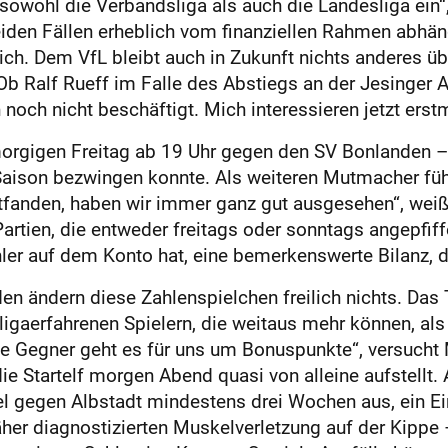
 sowohl die Verbandsliga als auch die Landesliga ein
eiden Fällen erheblich vom finan­ziellen Rahmen abhä
ch. Dem VfL bleibt auch in Zukunft nichts anderes üb
 Ralf Rueff im Falle des Abstiegs an der Jesinger All
noch nicht beschäftigt. Mich interessieren jetzt ers
morgigen Freitag ab 19 Uhr gegen den SV Bonlanden
Saison bezwingen konnte. Als weiteren Mutmacher führt
ttfanden, haben wir immer ganz gut ausgesehen“, weiß 
Partien, die entweder freitags oder sonntags angepfif
hler auf dem Konto hat, eine bemerkenswerte Bilanz, 
den ändern diese Zahlenspielchen freilich nichts. Das
igaerfahrenen Spielern, die weitaus mehr können, als 
e Gegner geht es für uns um Bonuspunkte“, versucht 
e Startelf morgen Abend quasi von alleine aufstellt
el gegen Albstadt mindestens drei Wochen aus, ein Ei
näher diagnostizierten Muskelverletzung auf der Kippe 