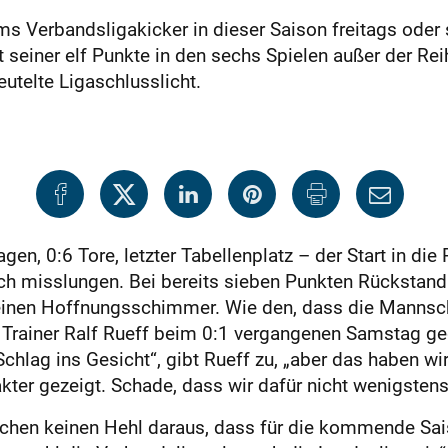
eims Verbandsligakicker in dieser Saison freitags ode
t seiner elf Punkte in den sechs Spielen außer der 
telte ­Ligaschlusslicht.
gen, 0:6 Tore, letzter Tabellenplatz – der Start in die
ch misslungen. Bei bereits sieben Punkten Rückstand
leinen Hoffnungsschimmer. Wie den, dass die Mannsc
Trainer Ralf Rueff beim 0:1 vergangenen Samstag geg
chlag ins Gesicht“, gibt Rueff zu, „aber das haben wir
akter gezeigt. Schade, dass wir dafür nicht wenigsten
ichen keinen Hehl daraus, dass für die kommende Sais