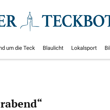
nd um die Teck
Blaulicht
Lokalsport
Bi
erabend“