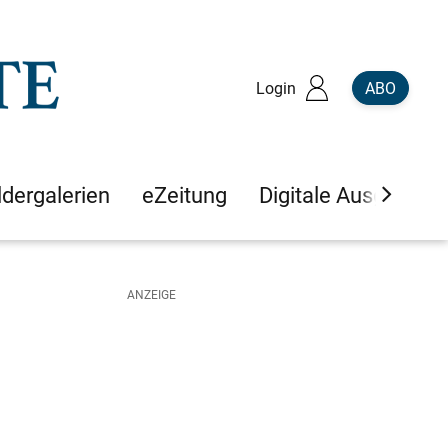
Login
ABO
ldergalerien
eZeitung
Digitale Ausgaben