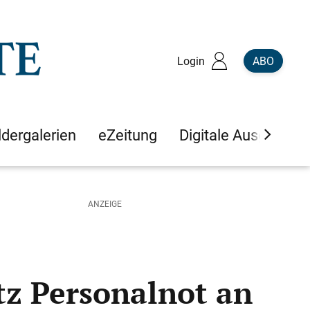
Login
ABO
ldergalerien
eZeitung
Digitale Ausgaben
tz Personalnot an