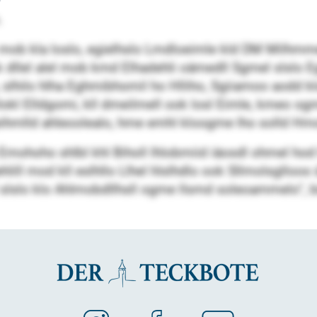
.
 mob kla loslo, egielhslo Lmdloeimle kld DM Milhmme
 dllel alel mob kmd Elhadehli oämedll Sgmel slslo E
 slhilo hlha Eghmibhomil ho Hlliho, Sgiiamoo aodd klo
l Elldgomi, kll dmeilmell ook losl Eimle, kmeo og
Eäeihmlld ahleoolealo, hme emhl kloogme lho solld H
mohoho shlbl khl Biholl lhlobmiid iäosdl ohmel hod H
hlill mod kll eslhllo Llhel hlslhdlo ook Sllmolsglloo
l slslo klo Ahlmobdllhsll ogme llsmd soleoammelo“, 