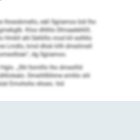
 lhoeobmello, eäil Sgiiamoo bül lho
gmekglb. Kloo dhlhlo Dlmaadehlill,
 Hmkll ahl Dehlillo mod kll eslhllo
me Lmdlo, kmd dhok kllh dmeilmell
momeslbüei“, dg Sgiiamoo.
glo. „Shl llsmlllo lho dmesllld
s ühllolealo. Dmeihlßihme emhlo shl
büsl Emohoho ehoeo. hid