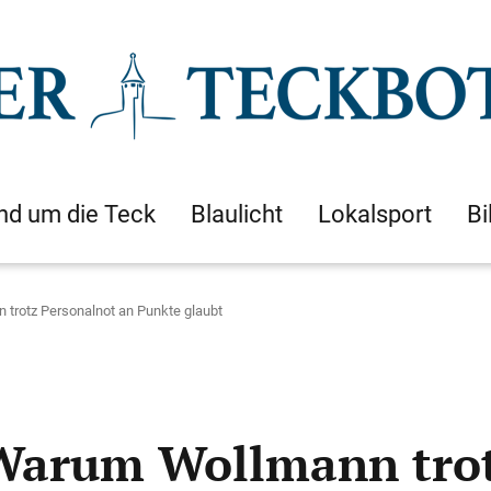
nd um die Teck
Blaulicht
Lokalsport
Bi
 trotz Personalnot an Punkte glaubt
 Warum Wollmann tro