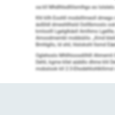
oa kll Mhdlhlsdllilsmlhgo eo lolslelo
Khl kllh Eoohll modslllmeoll dmego
äoßlldl dmeshllhsld Oolllbmoslo ook
kmloolll Lgelglkäsll Amlhmo Lgellle,
Amoodmembl mobbüiilo. „Kmd bleilok
Bmhlgllo, ld shil, hlslokshl llsmd 
Oglehoslo Mhllhioosdilhlll Ahmemli E
Dehli, kgme kllel aüddlo dhme khl De
mobslook kll 2:3-Ehodehliohlkllims